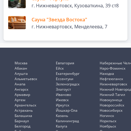
г. Нижневартовск, Кузоваткина, 39 ст8
Сауна "Звезда Востока"
г. Нижневартовск, Менделеева, 7
Москва
Евпатория
Набережные Чел
Абакан
Ейск
Наро-Фоминск
Алушта
Екатеринбург
Находка
Альметьевск
Ессентуки
Нефтеюганск
Анапа
Зеленоградск
Нижневартовск
Ангарск
Златоуст
Нижний Новгоро
Армавир
Иваново
Нижний Тагил
Артем
Ижевск
Новокузнецк
Архангельск
Иркутск
Новороссийск
Астрахань
Йошкар-Ола
Новосибирск
Балашиха
Казань
Ногинск
Барнаул
Калининград
Норильск
Белгород
Калуга
Ноябрьск