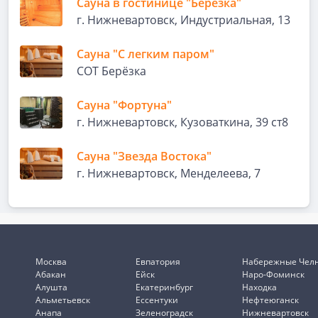
Сауна в гостинице "Березка"
г. Нижневартовск, Индустриальная, 13
Сауна "С легким паром"
СОТ Берёзка
Сауна "Фортуна"
г. Нижневартовск, Кузоваткина, 39 ст8
Сауна "Звезда Востока"
г. Нижневартовск, Менделеева, 7
Москва
Евпатория
Набережные Чел
Абакан
Ейск
Наро-Фоминск
Алушта
Екатеринбург
Находка
Альметьевск
Ессентуки
Нефтеюганск
Анапа
Зеленоградск
Нижневартовск