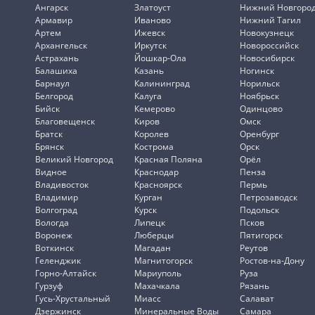
Ангарск
Златоуст
Нижний Новгоро
Армавир
Иваново
Нижний Тагил
Артем
Ижевск
Новокузнецк
Архангельск
Иркутск
Новороссийск
Астрахань
Йошкар-Ола
Новосибирск
Балашиха
Казань
Ногинск
Барнаул
Калининград
Норильск
Белгород
Калуга
Ноябрьск
Бийск
Кемерово
Одинцово
Благовещенск
Киров
Омск
Братск
Королев
Оренбург
Брянск
Кострома
Орск
Великий Новгород
Красная Поляна
Орёл
Видное
Краснодар
Пенза
Владивосток
Красноярск
Пермь
Владимир
Курган
Петрозаводск
Волгоград
Курск
Подольск
Вологда
Липецк
Псков
Воронеж
Люберцы
Пятигорск
Воткинск
Магадан
Реутов
Геленджик
Магнитогорск
Ростов-на-Дону
Горно-Алтайск
Мариуполь
Руза
Гурзуф
Махачкала
Рязань
Гусь-Хрустальный
Миасс
Салават
Дзержинск
Минеральные Воды
Самара