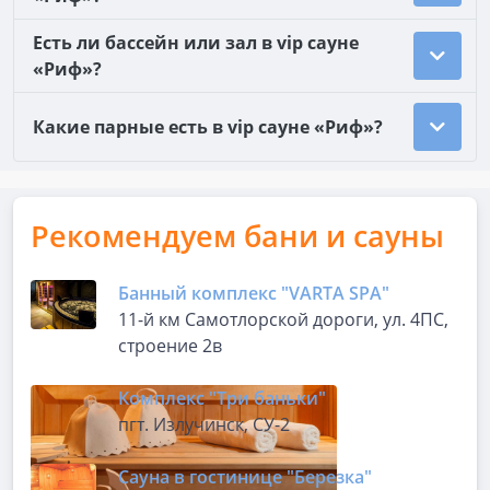
Есть ли бассейн или зал в vip сауне
«Риф»?
Какие парные есть в vip сауне «Риф»?
Рекомендуем бани и сауны
Банный комплекс "VARTA SPA"
11-й км Самотлорской дороги, ул. 4ПС,
строение 2в
Комплекс "Три баньки"
пгт. Излучинск, СУ-2
Сауна в гостинице "Березка"