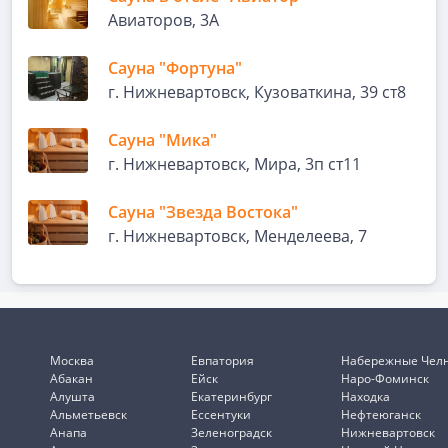
Авиаторов, 3А
Сауна "Фортуна"
г. Нижневартовск, Кузоваткина, 39 ст8
Сауна "Мика"
г. Нижневартовск, Мира, 3п ст11
Сауна "Звезда Востока"
г. Нижневартовск, Менделеева, 7
Москва
Евпатория
Набережные Чел
Абакан
Ейск
Наро-Фоминск
Алушта
Екатеринбург
Находка
Альметьевск
Ессентуки
Нефтеюганск
Анапа
Зеленоградск
Нижневартовск