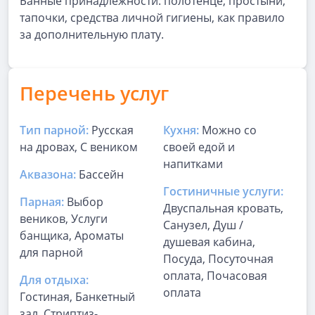
Банные принадлежности: полотенце, простыни,
тапочки, средства личной гигиены, как правило
за дополнительную плату.
Перечень услуг
Тип парной:
Русская
Кухня:
Можно со
на дровах, С веником
своей едой и
напитками
Аквазона:
Бассейн
Гостиничные услуги:
Парная:
Выбор
Двуспальная кровать,
веников, Услуги
Санузел, Душ /
банщика, Ароматы
душевая кабина,
для парной
Посуда, Посуточная
оплата, Почасовая
Для отдыха:
оплата
Гостиная, Банкетный
зал, Стриптиз-