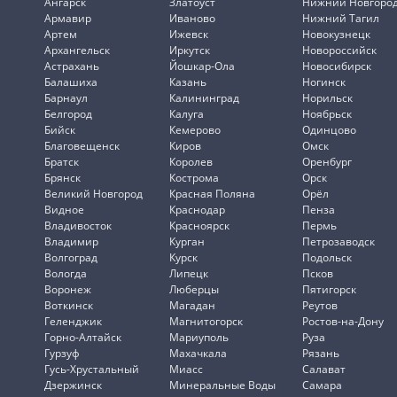
Ангарск
Златоуст
Нижний Новгоро
Армавир
Иваново
Нижний Тагил
Артем
Ижевск
Новокузнецк
Архангельск
Иркутск
Новороссийск
Астрахань
Йошкар-Ола
Новосибирск
Балашиха
Казань
Ногинск
Барнаул
Калининград
Норильск
Белгород
Калуга
Ноябрьск
Бийск
Кемерово
Одинцово
Благовещенск
Киров
Омск
Братск
Королев
Оренбург
Брянск
Кострома
Орск
Великий Новгород
Красная Поляна
Орёл
Видное
Краснодар
Пенза
Владивосток
Красноярск
Пермь
Владимир
Курган
Петрозаводск
Волгоград
Курск
Подольск
Вологда
Липецк
Псков
Воронеж
Люберцы
Пятигорск
Воткинск
Магадан
Реутов
Геленджик
Магнитогорск
Ростов-на-Дону
Горно-Алтайск
Мариуполь
Руза
Гурзуф
Махачкала
Рязань
Гусь-Хрустальный
Миасс
Салават
Дзержинск
Минеральные Воды
Самара