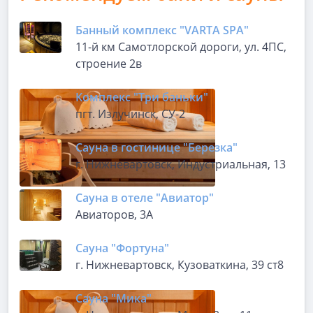
Банный комплекс "VARTA SPA"
11-й км Самотлорской дороги, ул. 4ПС,
строение 2в
Комплекс "Три баньки"
пгт. Излучинск, СУ-2
Сауна в гостинице "Березка"
г. Нижневартовск, Индустриальная, 13
Сауна в отеле "Авиатор"
Авиаторов, 3А
Сауна "Фортуна"
г. Нижневартовск, Кузоваткина, 39 ст8
Сауна "Мика"