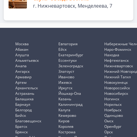
г. Нижневартовск, Менделеева, 7
Москва
Евпатория
Набережные Чел
Абакан
Ейск
Наро-Фоминск
Алушта
Екатеринбург
Находка
Альметьевск
Ессентуки
Нефтеюганск
Анапа
Зеленоградск
Нижневартовск
Ангарск
Златоуст
Нижний Новгоро
Армавир
Иваново
Нижний Тагил
Артем
Ижевск
Новокузнецк
Архангельск
Иркутск
Новороссийск
Астрахань
Йошкар-Ола
Новосибирск
Балашиха
Казань
Ногинск
Барнаул
Калининград
Норильск
Белгород
Калуга
Ноябрьск
Бийск
Кемерово
Одинцово
Благовещенск
Киров
Омск
Братск
Королев
Оренбург
Брянск
Кострома
Орск