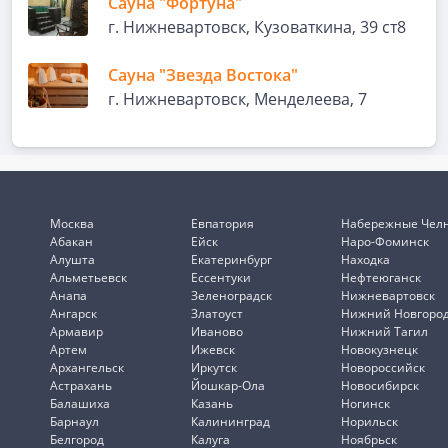
Сауна "Фортуна"
г. Нижневартовск, Кузоваткина, 39 ст8
Сауна "Звезда Востока"
г. Нижневартовск, Менделеева, 7
Москва
Евпатория
Набережные Чел
Абакан
Ейск
Наро-Фоминск
Алушта
Екатеринбург
Находка
Альметьевск
Ессентуки
Нефтеюганск
Анапа
Зеленоградск
Нижневартовск
Ангарск
Златоуст
Нижний Новгоро
Армавир
Иваново
Нижний Тагил
Артем
Ижевск
Новокузнецк
Архангельск
Иркутск
Новороссийск
Астрахань
Йошкар-Ола
Новосибирск
Балашиха
Казань
Ногинск
Барнаул
Калининград
Норильск
Белгород
Калуга
Ноябрьск