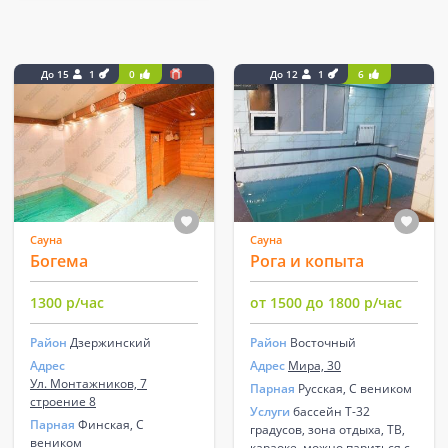
До 15
1
0
До 12
1
6
Сауна
Сауна
Богема
Рога и копыта
1300 р/час
от 1500 до 1800 р/час
Район
Дзержинский
Район
Восточный
Адрес
Адрес
Мира, 30
Ул. Монтажников, 7
Парная
Русская, С веником
строение 8
Услуги
бассейн Т-32
Парная
Финская, С
градусов, зона отдыха, ТВ,
веником
караоке, можно париться с