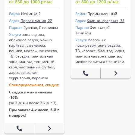
от 850 до 1000 р/час
от 800 до 1200 р/час
Район
Нежинка-2
Район
Промышленный
Адрес
Первая линия, 22
Адрес
Калининградская, 35
Парная
Русская, С веником
Парная
Финская, С
веником
Услуги
зона отдыха,
обливное ведро, можно
Услуги
бассейн с
париться с веником,
подогревом, зона отдыха,
веники, массажное кресло,
ТВ, караоке, бильярд, кухня,
ТВ, беседка, мангальная
мангальная зона, мангал,
зона, мангал, теннисный
можно париться с веником
стол, настольный футбол,
дартс, закрытая
территория, пароквка
Спецпредложения, скидки:
Скидка имининникам
-10%
(за 3 дня и после 3-х дней)
При заказе 4-х часов, 5-й в
подарок!