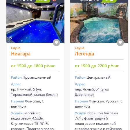
Сауна
Сауна
Ниагара
Легенда
от 1500 до 1800 р/час
от 1500 до 2200 р/час
Район
Промышленный
Район
Центральный
Адрес
Адрес
пр. Нижний, 5 (ул.
пер. Ясный, 51 (угол
Терешковой, малая Земля)
Шевченко)
Парная
Финская, С
Парная
Финская, Русская, С
веником
веником
Услуги
Бассейн с
Услуги
большой бассейн
подогревом 4.5х3м.
7х4 с фильтрацией
Спутниковое ТВ, Wi-Fi,
подогревом подсветкой
караоке. Подогрев полов,
гидромассажем и гейзером,