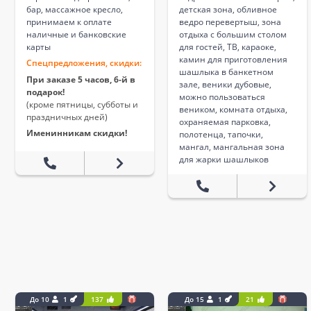
бар, массажное кресло,
детская зона, обливное
принимаем к оплате
ведро перевертыш, зона
наличные и банковские
отдыха с большим столом
карты
для гостей, ТВ, караоке,
камин для приготовления
Спецпредложения, скидки:
шашлыка в банкетном
При заказе 5 часов, 6-й в
зале, веники дубовые,
подарок!
можно пользоваться
(кроме пятницы, субботы и
веником, комната отдыха,
праздничных дней)
охраняемая парковка,
Именинникам скидки!
полотенца, тапочки,
мангал, мангальная зона
для жарки шашлыков
До 10
1
137
До 15
1
21