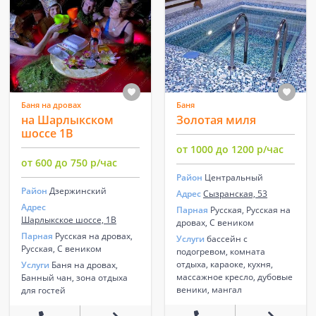
Баня на дровах
Баня
на Шарлыкском
Золотая миля
шоссе 1В
от 1000 до 1200 р/час
от 600 до 750 р/час
Район
Центральный
Район
Дзержинский
Адрес
Сызранская, 53
Адрес
Парная
Русская, Русская на
Шарлыкское шоссе, 1В
дровах, С веником
Парная
Русская на дровах,
Услуги
бассейн с
Русская, С веником
подогревом, комната
отдыха, караоке, кухня,
Услуги
Баня на дровах,
массажное кресло, дубовые
Банный чан, зона отдыха
веники, мангал
для гостей