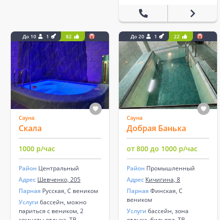
До 10
1
82
До 20
1
22
Сауна
Сауна
Скала
Добрая Банька
1000 р/час
от 800 до 1000 р/час
Район
Центральный
Район
Промышленный
Адрес
Шевченко, 205
Адрес
Кичигина, 8
Парная
Русская, С веником
Парная
Финская, С
веником
Услуги
бассейн, можно
париться с веником, 2
Услуги
бассейн, зона
комнаты отдыха, ТВ,
отдыха, бильярд, ТВ,