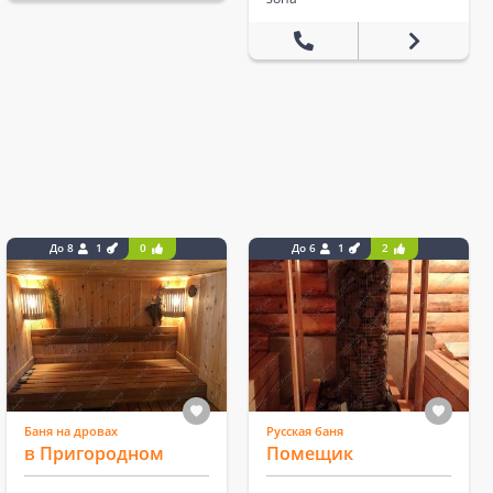
До 8
1
0
До 6
1
2
Баня на дровах
Русская баня
в Пригородном
Помещик