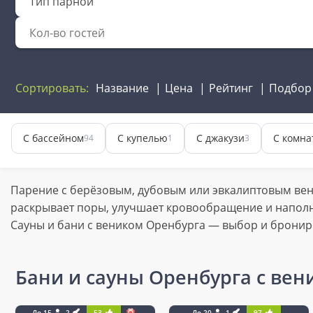
Тип парной
Сортировать:
Название
Цена
Рейтинг
Подбор
С бассейном
С купелью
С джакузи
С комна
94
1
3
Парение с берёзовым, дубовым или эвкалиптовым вен
раскрывает поры, улучшает кровообращение и напол
Сауны и бани с веником Оренбурга — выбор и бронир
Бани и сауны Оренбурга с вен
До 15
2
53
До 20
1
97