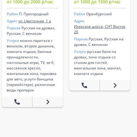
от 1000 до 2000 р/час
от 1000 до 1500 р/час
Район
П. Пригородный
Район
Оренбургский
Адрес
ул. Цветочная, 1 а
Адрес
Илекское шоссе, СНТ Восток
Парная
Русская на дровах,
26
Русская, С веником
Парная
Русская, Русская на
Услуги
можно париться с
дровах, С веником
веником, второе дыхание,
комната отдыха, банные
Услуги
русская баня на
принадлежности,
дровах, зона отдыха со
настольные игры, TV, wi-fi,
столом для гостей,
массажное кресло,
мангальная зона, мангал,
мангальная зона, парковка
комната отдыха
для авто, услуги банщика
(пармейстера), различные
виды пропарок