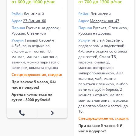
от 600 до 1000 р/час
от 700 до 1300 р/час
Район
Ленинский
Район
Ленинский
Адрес
27 Линия, 60
Адрес
Молодежная, 47
Парная
Русская на дровах,
Парная
Русская, С веником,
Русская, С веником
Русская на дровах
Услуги
Теплый бассейн
Услуги
тёплый бассейн с
4.5х5, зона отдыха со
подогревом и подсветкой
столом для гостей, ТВ,
4х6, зона отдыха со столом
мангал, мангальная зона,
для гостей, Смарт ТВ,
веники, можно париться с
караоке, бильярд,
веником, комната отдыха
массажное кресло с
купюроприемником, AUX
Спецпредложения, скидки:
колонки, чай, можно
При заказе 5 часов, 6-й
париться с веником, выбор
час в подарок!
веников: дуб и береза, 2
Аренда комплекса на
комнаты отдыха, мангал,
сутки - 8000 рублей!
мангальная зона, парковка
для автомобилей гостей до
10.
Спецпредложения, скидки:
При заказе 5 часов, 6-й
час в подарок!