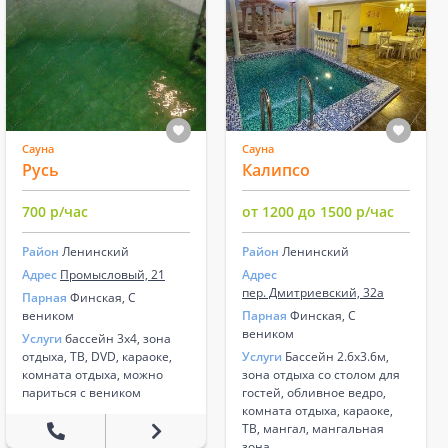
Сауна
Сауна
Русь
Калипсо
700 р/час
от 1200 до 1500 р/час
Район
Ленинский
Район
Ленинский
Адрес
Промысловый, 21
Адрес
пер. Дмитриевский, 32а
Парная
Финская, С
веником
Парная
Финская, С
веником
Услуги
бассейн 3х4, зона
отдыха, ТВ, DVD, караоке,
Услуги
Бассейн 2.6х3.6м,
комната отдыха, можно
зона отдыха со столом для
париться с веником
гостей, обливное ведро,
комната отдыха, караоке,
ТВ, мангал, мангальная
зона