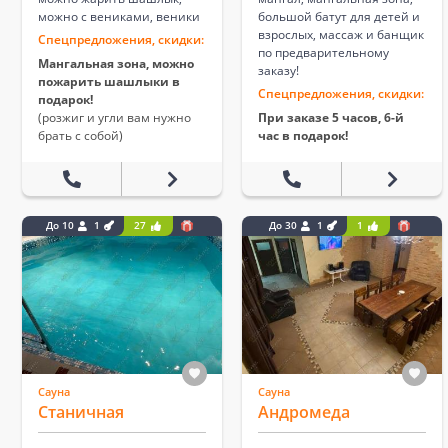
можно с вениками, веники
большой батут для детей и
взрослых, массаж и банщик
Спецпредложения, скидки:
по предварительному
Мангальная зона, можно
заказу!
пожарить шашлыки в
Спецпредложения, скидки:
подарок!
(розжиг и угли вам нужно
При заказе 5 часов, 6-й
брать с собой)
час в подарок!
До 10
1
27
До 30
1
1
Сауна
Сауна
Станичная
Андромеда