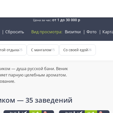
от
1
до
30 000
р
Цена за час:
Сбросить
Вид просмотра:
Визитки
Фото
Карт
той отдыха
С мангалом
Со своей едой
25
15
26
иком — душа русской бани. Веник
няет парную целебным ароматом.
ование.
иком
— 35 заведений
До 15
2
25
До 10
1
49