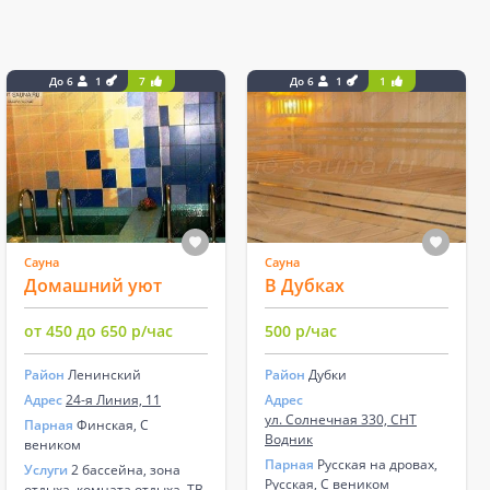
До 6
1
7
До 6
1
1
Сауна
Сауна
Домашний уют
В Дубках
от 450 до 650 р/час
500 р/час
Район
Ленинский
Район
Дубки
Адрес
24-я Линия, 11
Адрес
ул. Солнечная 330, СНТ
Парная
Финская, С
Водник
веником
Парная
Русская на дровах,
Услуги
2 бассейна, зона
Русская, С веником
отдыха, комната отдыха, ТВ,