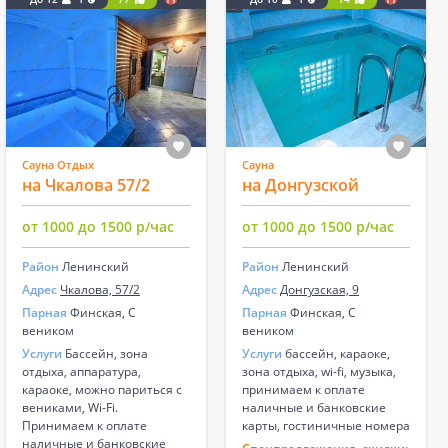
Сауна Отдых
Сауна
на Чкалова 57/2
на Донгузской
от 1000 до 1500 р/час
от 1000 до 1500 р/час
Район
Ленинский
Район
Ленинский
Адрес
Чкалова, 57/2
Адрес
Донгузская, 9
Парная
Финская, С
Парная
Финская, С
веником
веником
Услуги
Бассейн, зона
Услуги
бассейн, караоке,
отдыха, аппаратура,
зона отдыха, wi-fi, музыка,
караоке, можно париться с
принимаем к оплате
вениками, Wi-Fi.
наличные и банковские
Принимаем к оплате
карты, гостиничные номера
наличные и банковские