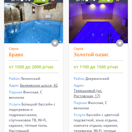
Сауна
Сауна
Браво
Золотой оазис
от 1500 до 2000 р/час
от 1100 до 1500 р/час
Район
Ленинский
Район
Дзержинский
Адрес
Беляевское шоссе, 42
Адрес
Терешковой (ул.
Парная
Финская, С
Ростовская, 17)
веником
Парная
Финская, С
Услуги
Большой бассейн с
веником
подогревом и
гидромассажем,
Услуги
бассейн с цветной
спутниковое ТВ, Wi-Fi,
подсветкой, зона отдыха,
караоке, тёплые полы.
комната отдыха, караоке,
Настоящий
телевизор, Wi-Fi, теплые