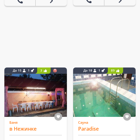
До 15
1
3
До 18
1
89
Баня
Сауна
в Нежинке
Paradise