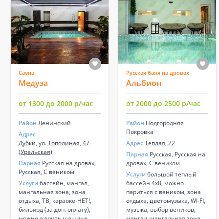
Сауна
Русская баня на дровах
Медуза
Альбион
от 1300 до 2000 р/час
от 2000 до 2500 р/час
Район
Ленинский
Район
Подгородняя
Покровка
Адрес
Дубки, ул. Тополиная, 47
Адрес
Теплая, 22
(Уральская)
Парная
Русская, Русская на
Парная
Русская на дровах,
дровах, С веником
Русская, С веником
Услуги
большой теплый
Услуги
бассейн, мангал,
бассейн 4х8, можно
мангальная зона, зона
париться с веником, зона
отдыха, ТВ, караоке-НЕТ!,
отдыха, цветомузыка, WI-FI,
бильярд (за доп. оплату),
музыка, выбор веников,
можно жарить шашлык,
мангал, мангальная зона,