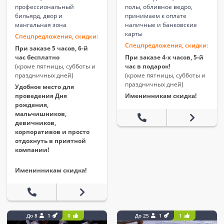
профессиональный
полы, обливное ведро,
бильярд, двор и
принимаем к оплате
мангальная зона
наличные и банковские
карты
Спецпредложения, скидки:
Спецпредложения, скидки:
При заказе 5 часов, 6-й
час бесплатно
При заказе 4-х часов, 5-й
(кроме пятницы, субботы и
час в подарок!
праздничных дней)
(кроме пятницы, субботы и
праздничных дней)
Удобное место для
проведения Дня
Именинникам скидка!
рождения,
мальчишников,
девичников,
корпоративов и просто
отдохнуть в приятной
компании!
Именинникам скидка!
До 8
1
0
До 25
1
1