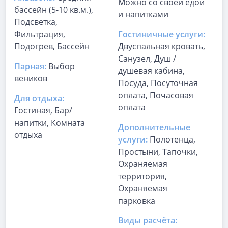
Можно со своей едой
бассейн (5-10 кв.м.),
и напитками
Подсветка,
Фильтрация,
Гостиничные услуги:
Подогрев, Бассейн
Двуспальная кровать,
Санузел, Душ /
Парная:
Выбор
душевая кабина,
веников
Посуда, Посуточная
оплата, Почасовая
Для отдыха:
оплата
Гостиная, Бар/
напитки, Комната
Дополнительные
отдыха
услуги:
Полотенца,
Простыни, Тапочки,
Охраняемая
территория,
Охраняемая
парковка
Виды расчёта: