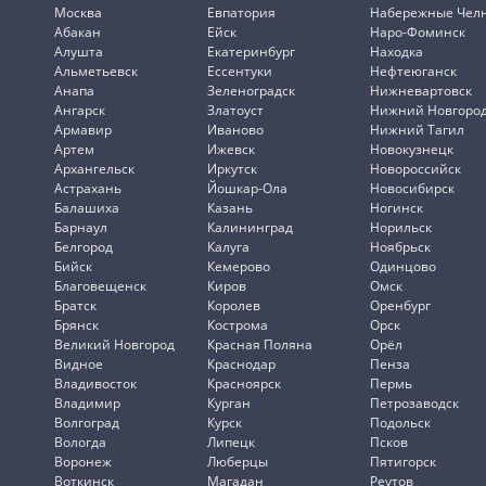
Москва
Евпатория
Набережные Чел
Абакан
Ейск
Наро-Фоминск
Алушта
Екатеринбург
Находка
Альметьевск
Ессентуки
Нефтеюганск
Анапа
Зеленоградск
Нижневартовск
Ангарск
Златоуст
Нижний Новгоро
Армавир
Иваново
Нижний Тагил
Артем
Ижевск
Новокузнецк
Архангельск
Иркутск
Новороссийск
Астрахань
Йошкар-Ола
Новосибирск
Балашиха
Казань
Ногинск
Барнаул
Калининград
Норильск
Белгород
Калуга
Ноябрьск
Бийск
Кемерово
Одинцово
Благовещенск
Киров
Омск
Братск
Королев
Оренбург
Брянск
Кострома
Орск
Великий Новгород
Красная Поляна
Орёл
Видное
Краснодар
Пенза
Владивосток
Красноярск
Пермь
Владимир
Курган
Петрозаводск
Волгоград
Курск
Подольск
Вологда
Липецк
Псков
Воронеж
Люберцы
Пятигорск
Воткинск
Магадан
Реутов