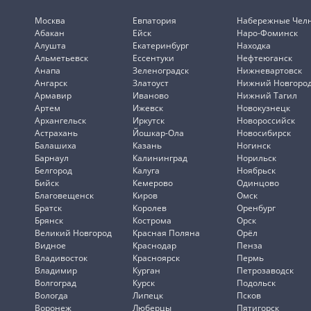
Москва
Евпатория
Набережные Чел
Абакан
Ейск
Наро-Фоминск
Алушта
Екатеринбург
Находка
Альметьевск
Ессентуки
Нефтеюганск
Анапа
Зеленоградск
Нижневартовск
Ангарск
Златоуст
Нижний Новгоро
Армавир
Иваново
Нижний Тагил
Артем
Ижевск
Новокузнецк
Архангельск
Иркутск
Новороссийск
Астрахань
Йошкар-Ола
Новосибирск
Балашиха
Казань
Ногинск
Барнаул
Калининград
Норильск
Белгород
Калуга
Ноябрьск
Бийск
Кемерово
Одинцово
Благовещенск
Киров
Омск
Братск
Королев
Оренбург
Брянск
Кострома
Орск
Великий Новгород
Красная Поляна
Орёл
Видное
Краснодар
Пенза
Владивосток
Красноярск
Пермь
Владимир
Курган
Петрозаводск
Волгоград
Курск
Подольск
Вологда
Липецк
Псков
Воронеж
Люберцы
Пятигорск