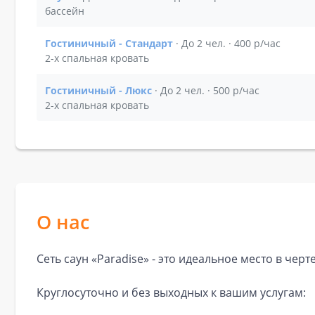
Показать подробности зала Сауна
бассейн
Гостиничный - Стандарт
· До 2 чел. · 400 р/час
Показать подробности зала Гостиничный - Стан
2-х спальная кровать
Гостиничный - Люкс
· До 2 чел. · 500 р/час
Показать подробности зала Гостиничный - Люкс
2-х спальная кровать
О нас
Сеть саун «Paradise» - это идеальное место в чер
Круглосуточно и без выходных к вашим услугам: