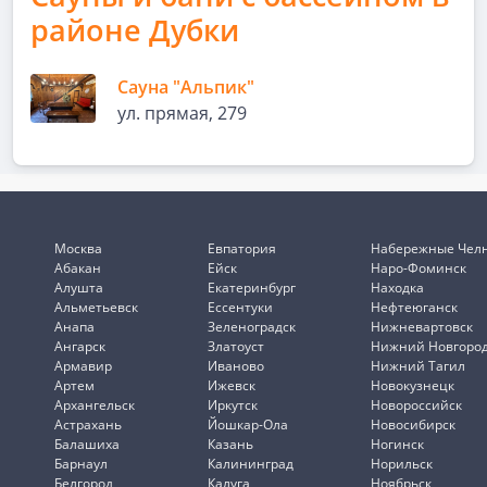
районе Дубки
Сауна "Альпик"
ул. прямая, 279
Москва
Евпатория
Набережные Чел
Абакан
Ейск
Наро-Фоминск
Алушта
Екатеринбург
Находка
Альметьевск
Ессентуки
Нефтеюганск
Анапа
Зеленоградск
Нижневартовск
Ангарск
Златоуст
Нижний Новгоро
Армавир
Иваново
Нижний Тагил
Артем
Ижевск
Новокузнецк
Архангельск
Иркутск
Новороссийск
Астрахань
Йошкар-Ола
Новосибирск
Балашиха
Казань
Ногинск
Барнаул
Калининград
Норильск
Белгород
Калуга
Ноябрьск