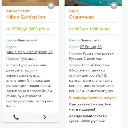
Хамам в отеле
Сауна
Hilton Garden Inn
Станичная
от 3000 до 5000 р/час
от 600 до 1000 р/час
Район
Ленинский
Район
Ленинский
Адрес
Адрес
27 Линия, 60
улица Маршала Жукова, 26
Парная
Русская на дровах,
Парная
Турецкая
Русская, С веником
Услуги
Турецкий хамам,
Услуги
Теплый бассейн
джакузи с гидро- и
4.5х5, зона отдыха со
аэромассажем, душ
столом для гостей, ТВ,
впечатлений, лежаки для
мангал, мангальная зона,
релаксации с подогревом,
веники, можно париться с
лаунж-зона в европейском
веником, комната отдыха
стиле, рум-сервис от
Спецпредложения, скидки:
партнера отеля - ресторана
При заказе 5 часов, 6-й
Karin
час в подарок!
Аренда комплекса на
сутки - 8000 рублей!