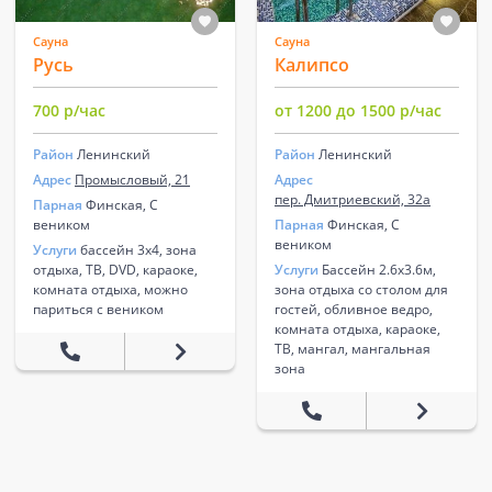
Сауна
Сауна
Русь
Калипсо
700 р/час
от 1200 до 1500 р/час
Район
Ленинский
Район
Ленинский
Адрес
Промысловый, 21
Адрес
пер. Дмитриевский, 32а
Парная
Финская, С
веником
Парная
Финская, С
веником
Услуги
бассейн 3х4, зона
отдыха, ТВ, DVD, караоке,
Услуги
Бассейн 2.6х3.6м,
комната отдыха, можно
зона отдыха со столом для
париться с веником
гостей, обливное ведро,
комната отдыха, караоке,
ТВ, мангал, мангальная
зона