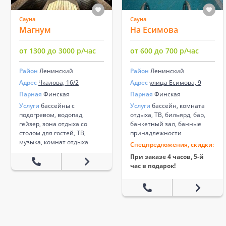
Сауна
Сауна
Магнум
На Есимова
от 1300 до 3000 р/час
от 600 до 700 р/час
Район
Ленинский
Район
Ленинский
Адрес
Чкалова, 16/2
Адрес
улица Есимова, 9
Парная
Финская
Парная
Финская
Услуги
бассейны с
Услуги
бассейн, комната
подогревом, водопад,
отдыха, ТВ, бильярд, бар,
гейзер, зона отдыха со
банкетный зал, банные
столом для гостей, ТВ,
принадлежности
музыка, комнат отдыха
Спецпредложения, скидки:
При заказе 4 часов, 5-й
час в подарок!