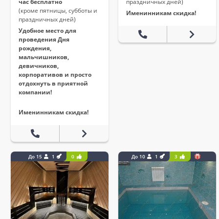
час бесплатно
праздничных дней)
(кроме пятницы, субботы и
Именинникам скидка!
праздничных дней)
Удобное место для
проведения Дня
рождения,
мальчишников,
девичников,
корпоративов и просто
отдохнуть в приятной
компании!
Именинникам скидка!
До 15
1
0
До 10
1
3