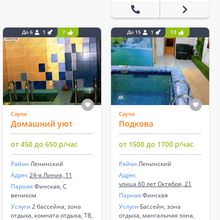
До 6
1
7
До 15
1
13
Сауна
Сауна
Домашний уют
Подкова
от 450 до 650 р/час
от 1500 до 1700 р/час
Район
Ленинский
Район
Ленинский
Адрес
24-я Линия, 11
Адрес
улица 60 лет Октября, 21
Парная
Финская, С
веником
Парная
Финская
Услуги
2 бассейна, зона
Услуги
Бассейн, зона
отдыха, комната отдыха, ТВ,
отдыха, мангальная зона,