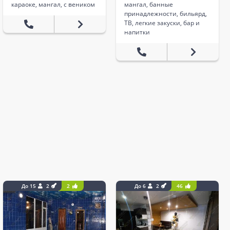
караоке, мангал, с веником
мангал, банные
принадлежности, бильярд,
ТВ, легкие закуски, бар и
напитки
До 15
2
2
До 6
2
46