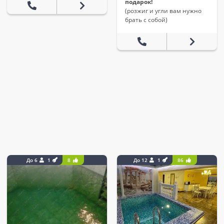
подарок!
(розжиг и угли вам нужно
брать с собой)
До 6
1
8
До 12
1
86