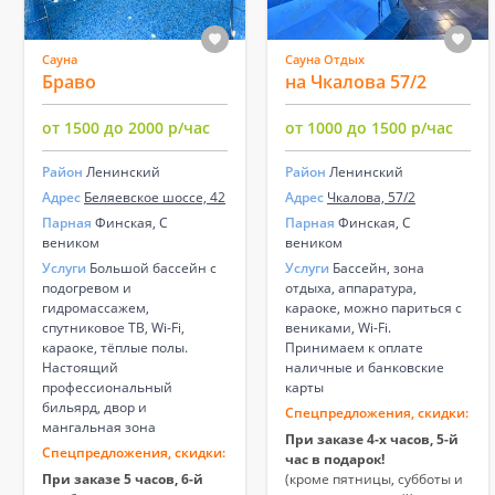
Сауна
Сауна Отдых
Браво
на Чкалова 57/2
от 1500 до 2000 р/час
от 1000 до 1500 р/час
Район
Ленинский
Район
Ленинский
Адрес
Беляевское шоссе, 42
Адрес
Чкалова, 57/2
Парная
Финская, С
Парная
Финская, С
веником
веником
Услуги
Большой бассейн с
Услуги
Бассейн, зона
подогревом и
отдыха, аппаратура,
гидромассажем,
караоке, можно париться с
спутниковое ТВ, Wi-Fi,
вениками, Wi-Fi.
караоке, тёплые полы.
Принимаем к оплате
Настоящий
наличные и банковские
профессиональный
карты
бильярд, двор и
Спецпредложения, скидки:
мангальная зона
При заказе 4-х часов, 5-й
Спецпредложения, скидки:
час в подарок!
При заказе 5 часов, 6-й
(кроме пятницы, субботы и