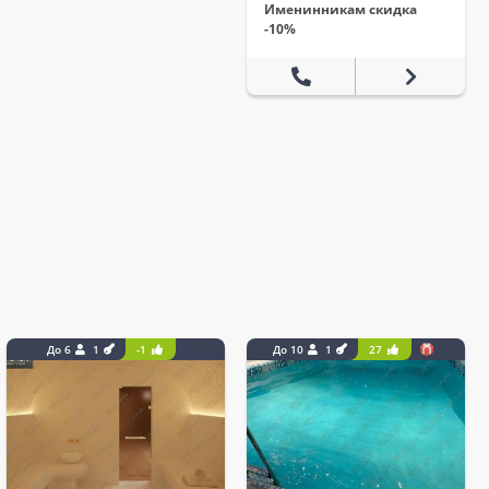
Именинникам скидка
-10%
До 6
1
-1
До 10
1
27