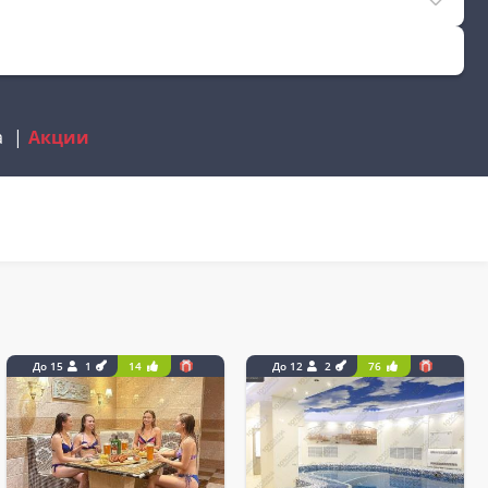
а
Акции
До 15
1
14
До 12
2
76