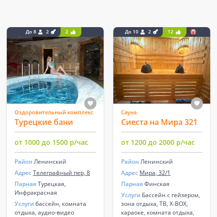
До 8
2
2
До 10
2
12
Оздоровительный комплекс
Сауна
Турецкие бани
Сиеста на Мира 321
от 1000 до 1500 р/час
от 1200 до 2000 р/час
Район
Ленинский
Район
Ленинский
Адрес
Телеграфный пер, 8
Адрес
Мира, 32/1
Парная
Турецкая,
Парная
Финская
Инфракрасная
Услуги
Бассейн с гейзером,
Услуги
бассейн, комната
зона отдыха, ТВ, X-BOX,
отдыха, аудио-видео
караоке, комната отдыха,