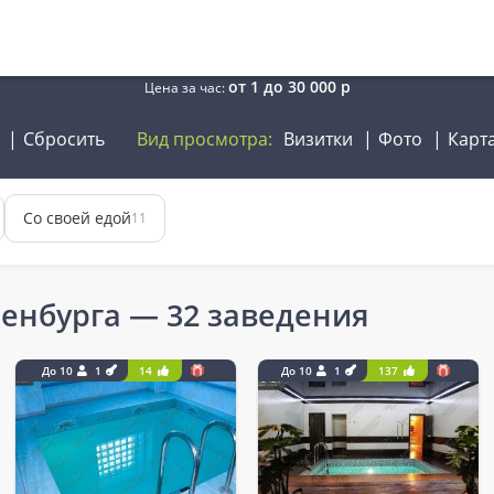
от
1
до
30 000
р
Цена за час:
Сбросить
Вид просмотра:
Визитки
Фото
Карт
Со своей едой
11
енбурга
— 32 заведения
До 10
1
14
До 10
1
137