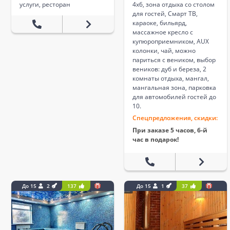
услуги, ресторан
4х6, зона отдыха со столом
для гостей, Смарт ТВ,
караоке, бильярд,
массажное кресло с
купюроприемником, AUX
колонки, чай, можно
париться с веником, выбор
веников: дуб и береза, 2
комнаты отдыха, мангал,
мангальная зона, парковка
для автомобилей гостей до
10.
Спецпредложения, скидки:
При заказе 5 часов, 6-й
час в подарок!
До 15
2
137
До 15
1
37