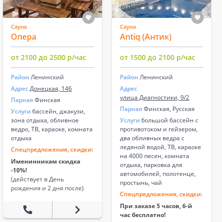
Сауна
Сауна
Опера
Antiq (Антик)
от 2100 до 2500 р/час
от 1500 до 2100 р/час
Район
Ленинский
Район
Ленинский
Адрес
Донецкая, 146
Адрес
улица Диагностики, 9/2
Парная
Финская
Парная
Финская, Русская
Услуги
бассейн, джакузи,
зона отдыха, обливное
Услуги
большой бассейн с
ведро, ТВ, караоке, комната
противотоком и гейзером,
отдыха
два обливных ведра с
ледяной водой, ТВ, караоке
Спецпредложения, скидки:
на 4000 песен, комната
Именинникам скидка
отдыха, парковка для
-10%!
автомобилей, полотенце,
(действует в День
простынь, чай
рождения и 2 дня после)
Спецпредложения, скидки:
При заказе 5 часов, 6-й
час бесплатно!