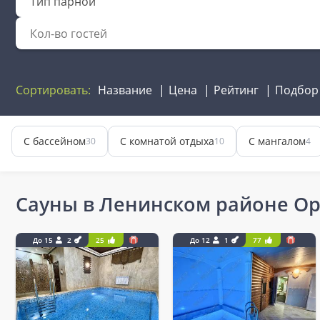
Тип парной
Сортировать:
Название
Цена
Рейтинг
Подбор
С бассейном
С комнатой отдыха
С мангалом
30
10
4
Сауны в Ленинском районе Ор
До 15
2
25
До 12
1
77