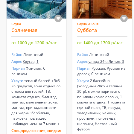
Сауна
Сауна и баня
Солнечная
Суббота
от 1000 до 1200 р/час
от 1400 до 1700 р/час
Район
Ленинский
Район
Ленинский
Адрес
Крутая, 1
Адрес
улица 24-я Линия, 3
Парная
Финская, С
Парная
Русская, Русская на
веником
дровах, С веником
Услуги
теплый бассейн 5х3
Услуги
2 бассейна
26 градусов, зона отдыха со
(холодный 20гр и теплый
столом для гостей, ТВ,
30гр), можно париться с
комната отдыха, бильярд,
веником кроме еловых, 1
мангал, мангальная зона,
комната отдыха, 1 комната
мангал, принадлежности
где чай пьют, ТВ, посуда,
для жарки: барбикью,
холодильник, чайник,
парковка под видео
простыни, полотенца,
наблюдением на 7 машин
шапочки, Настольный
футбол
Спецпредложения, скидки: