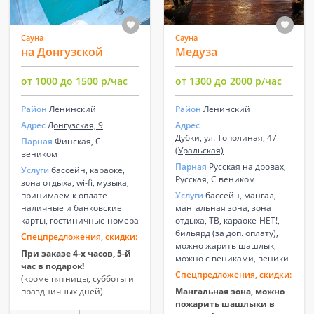
Сауна
Сауна
на Донгузской
Медуза
от 1000 до 1500 р/час
от 1300 до 2000 р/час
Район
Ленинский
Район
Ленинский
Адрес
Донгузская, 9
Адрес
Дубки, ул. Тополиная, 47
Парная
Финская, С
(Уральская)
веником
Парная
Русская на дровах,
Услуги
бассейн, караоке,
Русская, С веником
зона отдыха, wi-fi, музыка,
принимаем к оплате
Услуги
бассейн, мангал,
наличные и банковские
мангальная зона, зона
карты, гостиничные номера
отдыха, ТВ, караоке-НЕТ!,
бильярд (за доп. оплату),
Спецпредложения, скидки:
можно жарить шашлык,
При заказе 4-х часов, 5-й
можно с вениками, веники
час в подарок!
Спецпредложения, скидки:
(кроме пятницы, субботы и
праздничных дней)
Мангальная зона, можно
пожарить шашлыки в