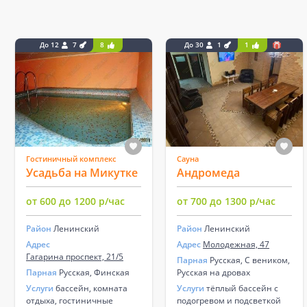
До 12
7
8
До 30
1
1
Гостиничный комплекс
Сауна
Усадьба на Микутке
Андромеда
от 600 до 1200 р/час
от 700 до 1300 р/час
Район
Ленинский
Район
Ленинский
Адрес
Адрес
Молодежная, 47
Гагарина проспект, 21/5
Парная
Русская, С веником,
Парная
Русская, Финская
Русская на дровах
Услуги
бассейн, комната
Услуги
тёплый бассейн с
отдыха, гостиничные
подогревом и подсветкой