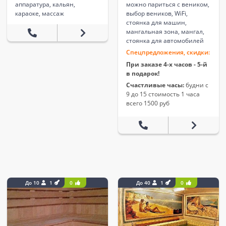
аппаратура, кальян,
можно париться с веником,
караоке, массаж
выбор веников, WiFi,
стоянка для машин,
мангальная зона, мангал,
стоянка для автомобилей
Спецпредложения, скидки:
При заказе 4-х часов - 5-й
в подарок!
Счастливые часы:
будни с
9 до 15 стоимость 1 часа
всего 1500 руб
До 10
1
0
До 40
1
0