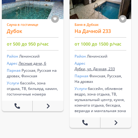
Сауна в гостинице
Баня в Дубках
Дубок
На Дачной 233
от 500 до 950 р/час
от 1000 до 1500 р/час
Район
Ленинский
Район
Ленинский
Адрес
Лесные дачи, 6
Адрес
Дубки, ул. Дачная, 233
Парная
Русская, Русская на
дровах, Финская
Парная
Финская, Русская,
На дровах
Услуги
бассейн, зона
отдыха, ТВ, бильярд, камин,
Услуги
бассейн, обливное
гостиничные номера
ведро, зона отдыха, ТВ,
музыкальный центр, кухня,
комната отдыха, беседка,
веранда и мангальная зона