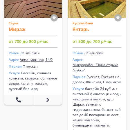
Сауна
Русская баня
Мираж
Янтарь
от 700 до 800 р/час
от 500 до 700 р/час
Район
Ленинский
Район
Ленинский
Адрес
Авиационная, 14/2
Адрес
Микрорайон "Зона отдыха
Парная
Финская
"Дубки"
Услуги
Бассейн, соляная
Парная
Русская, Русская на
комната, караоке, обливное
дровах, Финская, С веником
ведро, кальян, массаж,
русский бильярд
Услуги
бассейн 24 куб.м. с
системой фильтрации воды
кварцевым песком, душ
Шарко, ванная с
гидромассажем, банкетный
зал до 40 посадочных мест,
каминная зона,
бильярдная комната,