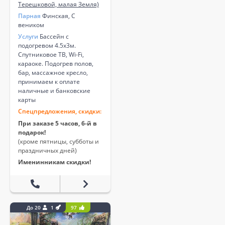
Терешковой, малая Земля)
Парная
Финская, С
веником
Услуги
Бассейн с
подогревом 4.5х3м.
Спутниковое ТВ, Wi-Fi,
караоке. Подогрев полов,
бар, массажное кресло,
принимаем к оплате
наличные и банковские
карты
Спецпредложения, скидки:
При заказе 5 часов, 6-й в
подарок!
(кроме пятницы, субботы и
праздничных дней)
Именинникам скидки!
До 20
1
97