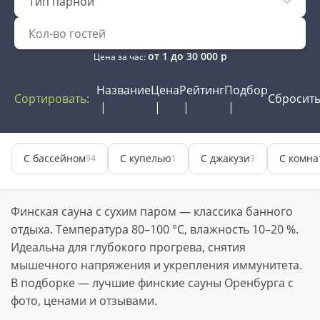
Тип парной
от
1
до
30 000
р
Цена за час:
Название
Цена
Рейтинг
Подбор
Сортировать:
Сбросит
С бассейном
С купелью
С джакузи
С комна
94
1
3
Финская сауна с сухим паром — классика банного
отдыха. Температура 80–100 °C, влажность 10–20 %.
Идеальна для глубокого прогрева, снятия
мышечного напряжения и укрепления иммунитета.
В подборке — лучшие финские сауны Оренбурга с
фото, ценами и отзывами.