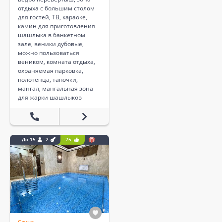
отдыха с большим столом
для гостей, ТВ, караоке,
камин для приготовления
шашлыка в банкетном
зале, веники дубовые,
можно пользоваться
веником, комната отдыха,
охраняемая парковка,
полотенца, тапочки,
мангал, мангальная зона
для жарки шашлыков
До 15
2
25
Сауна