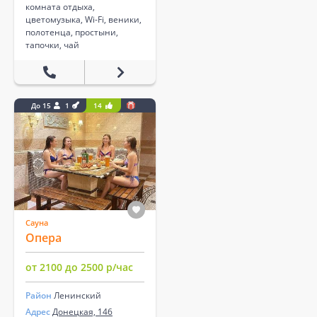
комната отдыха,
цветомузыка, Wi-Fi, веники,
полотенца, простыни,
тапочки, чай
До 15
1
14
Сауна
Опера
от 2100 до 2500 р/час
Район
Ленинский
Адрес
Донецкая, 146