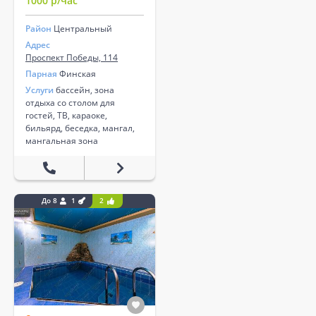
1000 р/час
Район
Центральный
Адрес
Проспект Победы, 114
Парная
Финская
Услуги
бассейн, зона
отдыха со столом для
гостей, ТВ, караоке,
бильярд, беседка, мангал,
мангальная зона
До 8
1
2