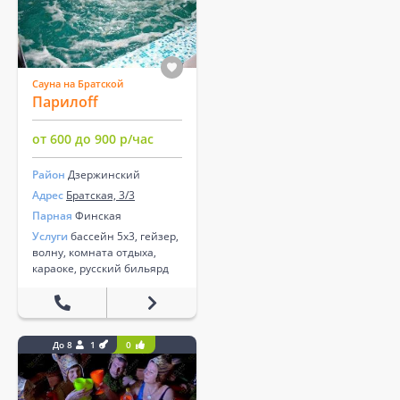
Сауна на Братской
Парилоff
от 600 до 900 р/час
Район
Дзержинский
Адрес
Братская, 3/3
Парная
Финская
Услуги
бассейн 5х3, гейзер,
волну, комната отдыха,
караоке, русский бильярд
До 8
1
0