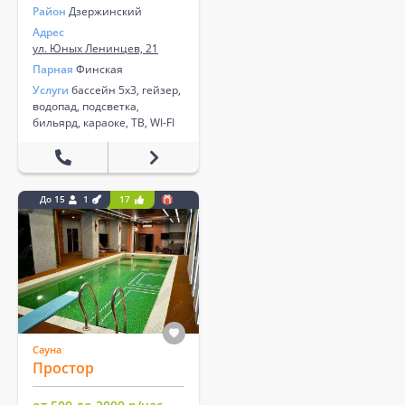
Район
Дзержинский
Адрес
ул. Юных Ленинцев, 21
Парная
Финская
Услуги
бассейн 5х3, гейзер,
водопад, подсветка,
бильярд, караоке, ТВ, WI-FI
До 15
1
17
Сауна
Простор