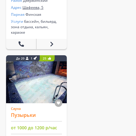
Район
Дзержинский
Адрес
Шафеева, 5
Парная
Финская
Услуги
бассейн, бильярд,
зона отдыха, кальян,
караоке
До 20
1
25
Сауна
Пузырьки
от 1000 до 1200 р/час