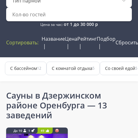
Тип парной
от
1
до
30 000
р
Цена за час:
Название
Цена
Рейтинг
Подбор
Сортировать:
Сбросит
С бассейном
С комнатой отдыха
Со своей едой
12
5
5
Сауны в Дзержинском
районе Оренбурга
— 13
заведений
До 10
1
49