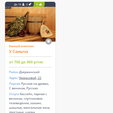
До 15
2
9
Банный комплекс
У Саныча
от 700 до 900 р/час
Район
Дзержинский
Адрес
Черкасовой, 22
Парная
Русская на дровах,
С веником, Русская
Услуги
бассейн, парная с
веником, спутниковое
телевидение, кальян,
шашлык, мангальная зона,
простыни, шапки