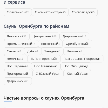
и сервиса
С бассейном
С комнатой отдыха
Со своей едой
12
5
5
Сауны Оренбурга по районам
Ленинский
Центральный
Дзержинский
32
28
13
Промышленный
Восточный
Оренбургский
12
3
3
Степной
Дубки
Звездный
Нежинка
3
2
1
1
Нежинка-2
П. Пригородный
Подгородняя Покровка
1
1
1
Пос. Заречье
Пос. Ивановка
Пос. Овощевод
1
1
1
Пригородный
С. Южный Урал
Южный Урал
1
1
1
​Дзержинский
1
Частые вопросы о саунах Оренбурга