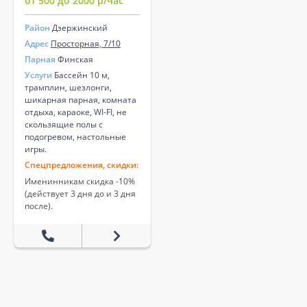
от 500 до 2000 р/час
Район
Дзержинский
Адрес
Просторная, 7/10
Парная
Финская
Услуги
Бассейн 10 м,
трамплин, шезлонги,
шикарная парная, комната
отдыха, караоке, WI-FI, не
скользящие полы с
подогревом, настольные
игры.
Спецпредложения, скидки:
Именинникам скидка -10%
(действует 3 дня до и 3 дня
после).