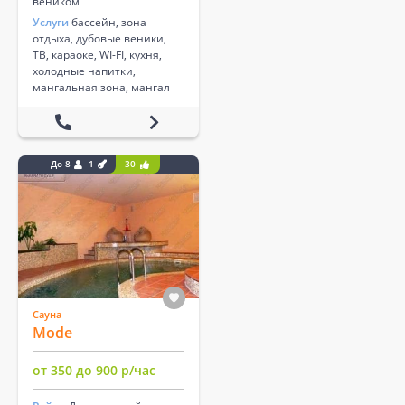
веником
Услуги
бассейн, зона
отдыха, дубовые веники,
ТВ, караоке, WI-FI, кухня,
холодные напитки,
мангальная зона, мангал
До 8
1
30
Сауна
Mode
от 350 до 900 р/час