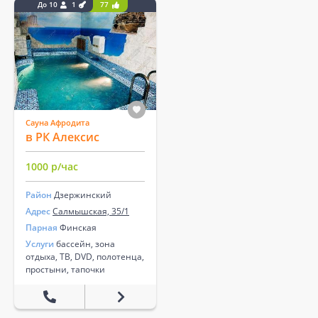
До 10
1
77
Сауна Афродита
в РК Алексис
1000 р/час
Район
Дзержинский
Адрес
Салмышская, 35/1
Парная
Финская
Услуги
бассейн, зона
отдыха, ТВ, DVD, полотенца,
простыни, тапочки