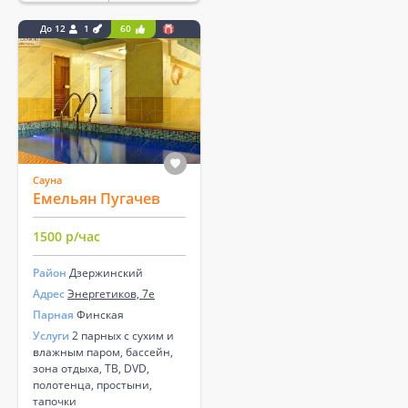
До 12
1
60
Сауна
Емельян Пугачев
1500 р/час
Район
Дзержинский
Адрес
Энергетиков, 7е
Парная
Финская
Услуги
2 парных с сухим и
влажным паром, бассейн,
зона отдыха, ТВ, DVD,
полотенца, простыни,
тапочки