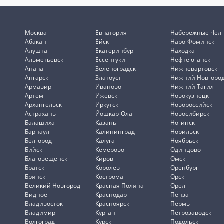
Москва
Евпатория
Набережные Чел
Абакан
Ейск
Наро-Фоминск
Алушта
Екатеринбург
Находка
Альметьевск
Ессентуки
Нефтеюганск
Анапа
Зеленоградск
Нижневартовск
Ангарск
Златоуст
Нижний Новгоро
Армавир
Иваново
Нижний Тагил
Артем
Ижевск
Новокузнецк
Архангельск
Иркутск
Новороссийск
Астрахань
Йошкар-Ола
Новосибирск
Балашиха
Казань
Ногинск
Барнаул
Калининград
Норильск
Белгород
Калуга
Ноябрьск
Бийск
Кемерово
Одинцово
Благовещенск
Киров
Омск
Братск
Королев
Оренбург
Брянск
Кострома
Орск
Великий Новгород
Красная Поляна
Орёл
Видное
Краснодар
Пенза
Владивосток
Красноярск
Пермь
Владимир
Курган
Петрозаводск
Волгоград
Курск
Подольск