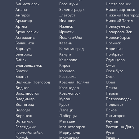
Альметьевск
Ессентуки
Нефтеюганск
Анапа
Зеленоградск
Нижневартовск
Ангарск
Златоуст
Нижний Новгоро
Армавир
Иваново
Нижний Тагил
Артем
Ижевск
Новокузнецк
Архангельск
Иркутск
Новороссийск
Астрахань
Йошкар-Ола
Новосибирск
Балашиха
Казань
Ногинск
Барнаул
Калининград
Норильск
Белгород
Калуга
Ноябрьск
Бийск
Кемерово
Одинцово
Благовещенск
Киров
Омск
Братск
Королев
Оренбург
Брянск
Кострома
Орск
Великий Новгород
Красная Поляна
Орёл
Видное
Краснодар
Пенза
Владивосток
Красноярск
Пермь
Владимир
Курган
Петрозаводск
Волгоград
Курск
Подольск
Вологда
Липецк
Псков
Воронеж
Люберцы
Пятигорск
Воткинск
Магадан
Реутов
Геленджик
Магнитогорск
Ростов-на-Дону
Горно-Алтайск
Мариуполь
Руза
Гурзуф
Махачкала
Рязань