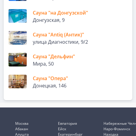
Сауна "на Донгузской"
Донгузская, 9
Сауна "Antiq (Антик)"
улица Диагностики, 9/2
Сауна "Дельфин"
Мира, 50
Сауна "Опера"
Донецкая, 146
Москва
Евпатория
Набережные Чел
Абакан
Ейск
Наро-Фоминск
Алушта
Екатеринбург
Находка