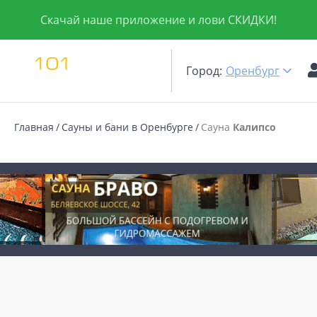
Скачай наше приложение и лови СКИДКИ!
Город:
Оренбург
Главная
Сауны и бани в Оренбурге
Сауна
Калипсо