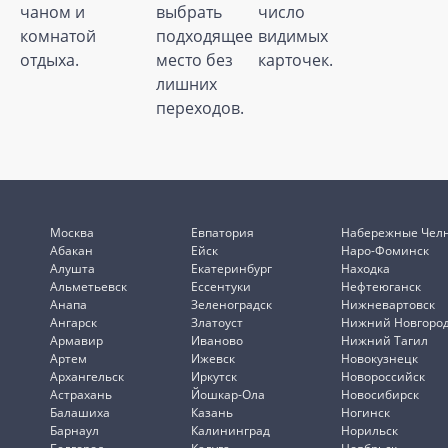
чаном и
выбрать
число
комнатой
подходящее
видимых
отдыха.
место без
карточек.
лишних
переходов.
Москва
Евпатория
Набережные Чел
Абакан
Ейск
Наро-Фоминск
Алушта
Екатеринбург
Находка
Альметьевск
Ессентуки
Нефтеюганск
Анапа
Зеленоградск
Нижневартовск
Ангарск
Златоуст
Нижний Новгоро
Армавир
Иваново
Нижний Тагил
Артем
Ижевск
Новокузнецк
Архангельск
Иркутск
Новороссийск
Астрахань
Йошкар-Ола
Новосибирск
Балашиха
Казань
Ногинск
Барнаул
Калининград
Норильск