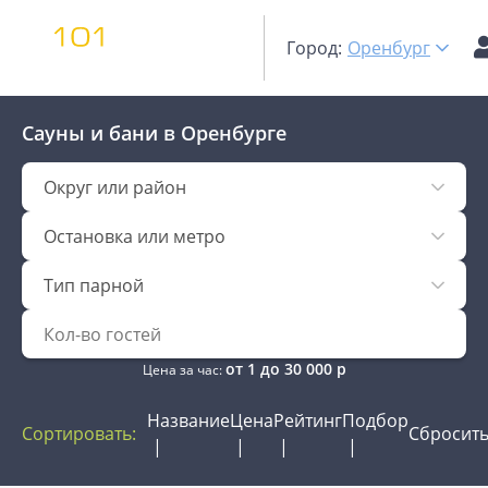
Город:
Оренбург
Сауны и бани
в Оренбурге
Округ или район
Остановка или метро
Тип парной
от
1
до
30 000
р
Цена за час:
Название
Цена
Рейтинг
Подбор
Сортировать:
Сбросит