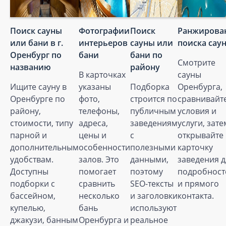
Поиск сауны
Фотографии
Поиск
Ранжирова
или бани в г.
интерьеров
сауны или
поиска сау
Оренбург по
бани
бани по
Смотрите
названию
району
В карточках
сауны
Ищите сауну в
указаны
Подборка
Оренбурга,
Оренбурге по
фото,
строится по
сравнивайт
району,
телефоны,
публичным
условия и
стоимости, типу
адреса,
заведениям
услуги, зате
парной и
цены и
с
открывайте
дополнительным
особенности
полезными
карточку
удобствам.
залов. Это
данными,
заведения д
Доступны
помогает
поэтому
подробност
подборки с
сравнить
SEO-тексты
и прямого
бассейном,
несколько
и заголовки
контакта.
купелью,
бань
используют
джакузи, банным
Оренбурга и
реальное