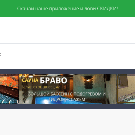
Скачай наше приложение и лови СКИДКИ!
к