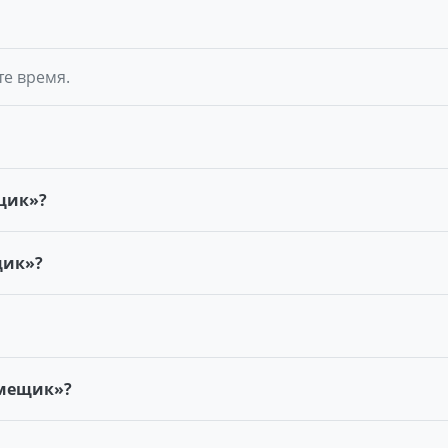
те время.
щик»?
щик»?
омещик»?