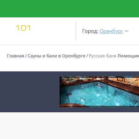
Город:
Оренбург
Главная
Сауны и бани в Оренбурге
Русская баня
Помещи