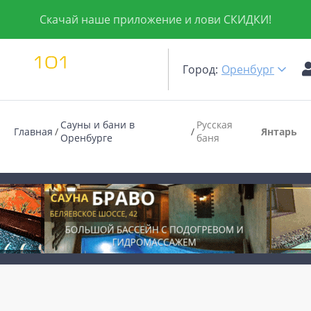
Скачай наше приложение и лови СКИДКИ!
Город:
Оренбург
Сауны и бани в
Русская
Главная
Янтарь
Оренбурге
баня