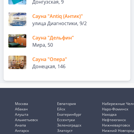
Донгузская, 9
Сауна "Antiq (Антик)"
улица Диагностики, 9/2
Сауна "Дельфин"
Мира, 50
Сауна "Опера"
Донецкая, 146
Москва
Евпатория
Набережные Чел
Абакан
Ейск
Наро-Фоминск
Алушта
Екатеринбург
Находка
Альметьевск
Ессентуки
Нефтеюганск
Анапа
Зеленоградск
Нижневартовск
Ангарск
Златоуст
Нижний Новгоро