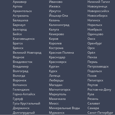
Армавир
Иваново
Нижний Тагил
Артем
Ижевск
Новокузнецк
Архангельск
Иркутск
Новороссийск
Астрахань
Йошкар-Ола
Новосибирск
Балашиха
Казань
Ногинск
Барнаул
Калининград
Норильск
Белгород
Калуга
Ноябрьск
Бийск
Кемерово
Одинцово
Благовещенск
Киров
Омск
Братск
Королев
Оренбург
Брянск
Кострома
Орск
Великий Новгород
Красная Поляна
Орёл
Видное
Краснодар
Пенза
Владивосток
Красноярск
Пермь
Владимир
Курган
Петрозаводск
Волгоград
Курск
Подольск
Вологда
Липецк
Псков
Воронеж
Люберцы
Пятигорск
Воткинск
Магадан
Реутов
Геленджик
Магнитогорск
Ростов-на-Дону
Горно-Алтайск
Мариуполь
Руза
Гурзуф
Махачкала
Рязань
Гусь-Хрустальный
Миасс
Салават
Дзержинск
Минеральные Воды
Самара
Долгопрудный
Мурманск
Санкт-Петербург