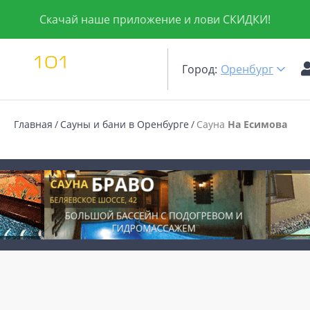
Скачай наше приложение и лови СКИДКИ!
Город:
Оренбург
Главная
Сауны и бани в Оренбурге
Сауна
На Есимова