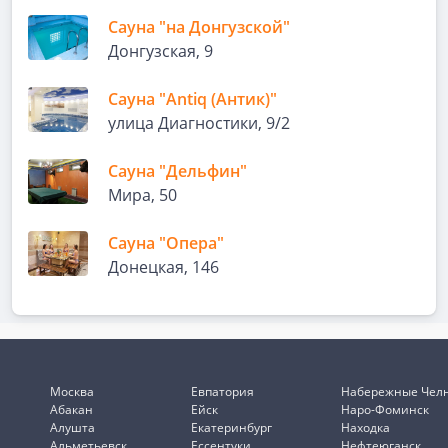
Сауна "на Донгузской"
Донгузская, 9
Сауна "Antiq (Антик)"
улица Диагностики, 9/2
Сауна "Дельфин"
Мира, 50
Сауна "Опера"
Донецкая, 146
Москва
Евпатория
Набережные Чел
Абакан
Ейск
Наро-Фоминск
Алушта
Екатеринбург
Находка
Альметьевск
Ессентуки
Нефтеюганск