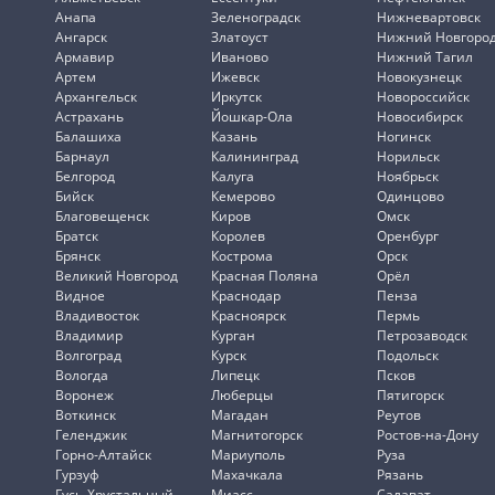
Анапа
Зеленоградск
Нижневартовск
Ангарск
Златоуст
Нижний Новгоро
Армавир
Иваново
Нижний Тагил
Артем
Ижевск
Новокузнецк
Архангельск
Иркутск
Новороссийск
Астрахань
Йошкар-Ола
Новосибирск
Балашиха
Казань
Ногинск
Барнаул
Калининград
Норильск
Белгород
Калуга
Ноябрьск
Бийск
Кемерово
Одинцово
Благовещенск
Киров
Омск
Братск
Королев
Оренбург
Брянск
Кострома
Орск
Великий Новгород
Красная Поляна
Орёл
Видное
Краснодар
Пенза
Владивосток
Красноярск
Пермь
Владимир
Курган
Петрозаводск
Волгоград
Курск
Подольск
Вологда
Липецк
Псков
Воронеж
Люберцы
Пятигорск
Воткинск
Магадан
Реутов
Геленджик
Магнитогорск
Ростов-на-Дону
Горно-Алтайск
Мариуполь
Руза
Гурзуф
Махачкала
Рязань
Гусь-Хрустальный
Миасс
Салават