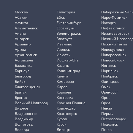
Москва
Евпатория
Набережные Чел
Абакан
Ейск
Наро-Фоминск
Алушта
Екатеринбург
Находка
Альметьевск
Ессентуки
Нефтеюганск
Анапа
Зеленоградск
Нижневартовск
Ангарск
Златоуст
Нижний Новгоро
Армавир
Иваново
Нижний Тагил
Артем
Ижевск
Новокузнецк
Архангельск
Иркутск
Новороссийск
Астрахань
Йошкар-Ола
Новосибирск
Балашиха
Казань
Ногинск
Барнаул
Калининград
Норильск
Белгород
Калуга
Ноябрьск
Бийск
Кемерово
Одинцово
Благовещенск
Киров
Омск
Братск
Королев
Оренбург
Брянск
Кострома
Орск
Великий Новгород
Красная Поляна
Орёл
Видное
Краснодар
Пенза
Владивосток
Красноярск
Пермь
Владимир
Курган
Петрозаводск
Волгоград
Курск
Подольск
Вологда
Липецк
Псков