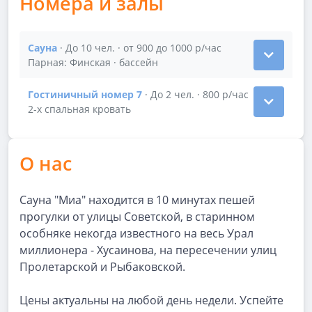
Номера и залы
Сауна
· До 10 чел. · от 900 до 1000 р/час
Показать подробности зала Сауна
Парная: Финская · бассейн
Гостиничный номер 7
· До 2 чел. · 800 р/час
Показать подробности зала Гостиничный номер 7
2-х спальная кровать
О нас
Сауна "Миа" находится в 10 минутах пешей
прогулки от улицы Советской, в старинном
особняке некогда известного на весь Урал
миллионера - Xусаинова, на пересечении улиц
Пролетарской и Рыбаковской.
Цены актуальны на любой день недели. Успейте