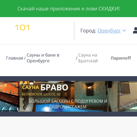
Скачай наше приложение и лови СКИДКИ!
Город:
Оренбург
Сауны и бани в
Сауна на
Главная
Парилоff
Оренбурге
Братской