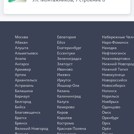
Москва
Евпатория
Набережные Чел
Абакан
Ейск
Наро-Фоминск
Алушта
Екатеринбург
Находка
Альметьевск
Ессентуки
Нефтеюганск
Анапа
Зеленоградск
Нижневартовск
Ангарск
Златоуст
Нижний Новгоро
Армавир
Иваново
Нижний Тагил
Артем
Ижевск
Новокузнецк
Архангельск
Иркутск
Новороссийск
Астрахань
Йошкар-Ола
Новосибирск
Балашиха
Казань
Ногинск
Барнаул
Калининград
Норильск
Белгород
Калуга
Ноябрьск
Бийск
Кемерово
Одинцово
Благовещенск
Киров
Омск
Братск
Королев
Оренбург
Брянск
Кострома
Орск
Великий Новгород
Красная Поляна
Орёл
Видное
Краснодар
Пенза