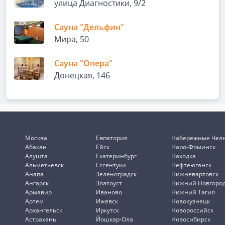
улица Диагностики, 9/2
Сауна "Дельфин"
Мира, 50
Сауна "Опера"
Донецкая, 146
Москва
Евпатория
Набережные Чел
Абакан
Ейск
Наро-Фоминск
Алушта
Екатеринбург
Находка
Альметьевск
Ессентуки
Нефтеюганск
Анапа
Зеленоградск
Нижневартовск
Ангарск
Златоуст
Нижний Новгоро
Армавир
Иваново
Нижний Тагил
Артем
Ижевск
Новокузнецк
Архангельск
Иркутск
Новороссийск
Астрахань
Йошкар-Ола
Новосибирск