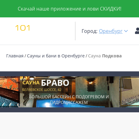
Скачай наше приложение и лови СКИДКИ!
Город:
Оренбург
Главная
Сауны и бани в Оренбурге
Сауна
Подкова