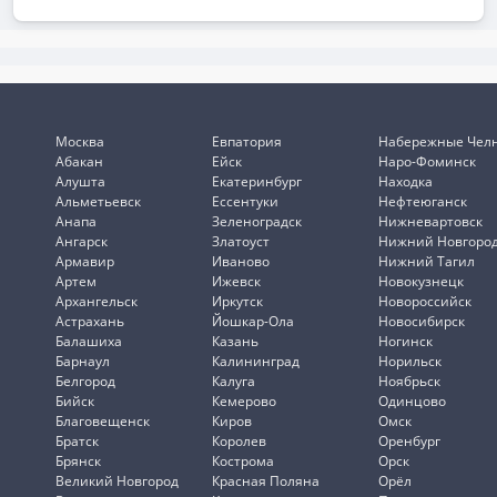
Москва
Евпатория
Набережные Чел
Абакан
Ейск
Наро-Фоминск
Алушта
Екатеринбург
Находка
Альметьевск
Ессентуки
Нефтеюганск
Анапа
Зеленоградск
Нижневартовск
Ангарск
Златоуст
Нижний Новгоро
Армавир
Иваново
Нижний Тагил
Артем
Ижевск
Новокузнецк
Архангельск
Иркутск
Новороссийск
Астрахань
Йошкар-Ола
Новосибирск
Балашиха
Казань
Ногинск
Барнаул
Калининград
Норильск
Белгород
Калуга
Ноябрьск
Бийск
Кемерово
Одинцово
Благовещенск
Киров
Омск
Братск
Королев
Оренбург
Брянск
Кострома
Орск
Великий Новгород
Красная Поляна
Орёл