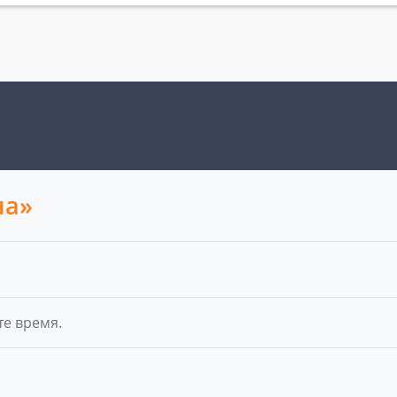
на»
те время.