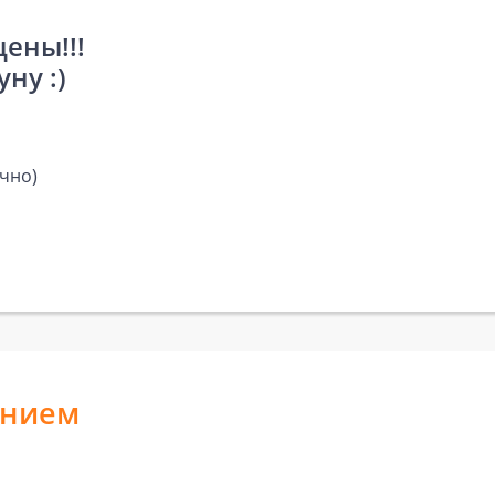
цены!!!
ну :)
чно)
анием