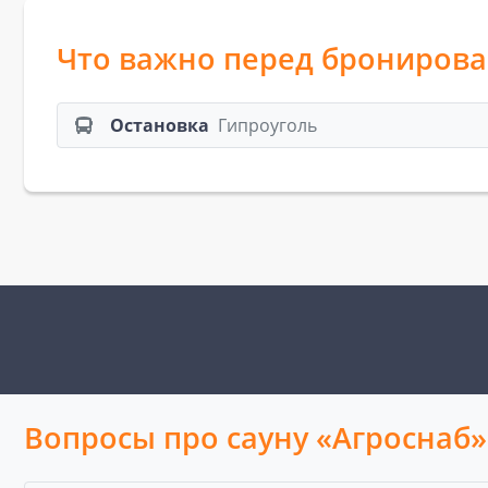
Что важно перед брониров
Остановка
Гипроуголь
Вопросы про сауну «Агроснаб»