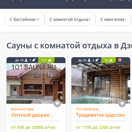
С бассейном
С комнатой отдыха
С мангалом
28
4
3
Сауны с комнатой отдыха в Д
До 10
1
127
До 25
2
18
Баня-коттедж
Гостевой дом
Уютный дворик
Тридевятое Царство
от 600 до 20000 р/час
от 1100 до 2200 р/час