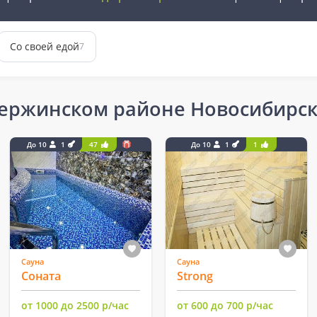
Со своей едой
7
зержинском районе Новосибирс
До 10
1
47
До 10
1
1
Сауна
Сауна
Соната
Strong
от 1000 до 2500 р/час
от 600 до 700 р/час