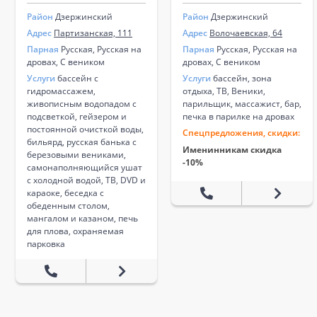
Район
Дзержинский
Район
Дзержинский
Адрес
Партизанская, 111
Адрес
Волочаевская, 64
Парная
Русская, Русская на
Парная
Русская, Русская на
дровах, С веником
дровах, С веником
Услуги
бассейн с
Услуги
бассейн, зона
гидромассажем,
отдыха, ТВ, Веники,
живописным водопадом с
парильщик, массажист, бар,
подсветкой, гейзером и
печка в парилке на дровах
постоянной очисткой воды,
Спецпредложения, скидки:
бильярд, русская банька с
Именинникам скидка
березовыми вениками,
-10%
самонаполняющийся ушат
с холодной водой, ТВ, DVD и
караоке, беседка с
обеденным столом,
мангалом и казаном, печь
для плова, охраняемая
парковка