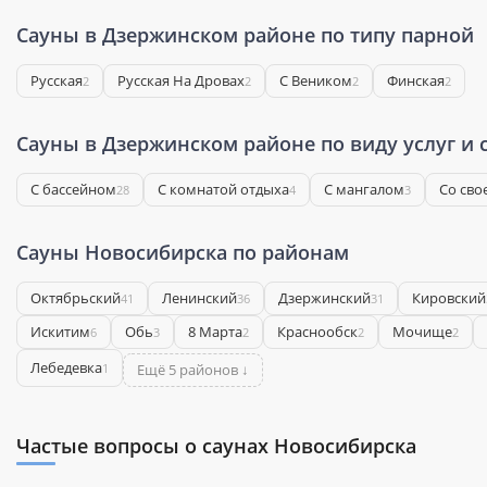
Сауны в Дзержинском районе по типу парной
Русская
Русская На Дровах
С Веником
Финская
2
2
2
2
Сауны в Дзержинском районе по виду услуг и 
С бассейном
С комнатой отдыха
С мангалом
Со сво
28
4
3
Сауны Новосибирска по районам
Октябрьский
Ленинский
Дзержинский
Кировский
41
36
31
Искитим
Обь
8 Марта
Краснообск
Мочище
6
3
2
2
2
Лебедевка
1
Ещё 5 районов ↓
Частые вопросы о саунах Новосибирска