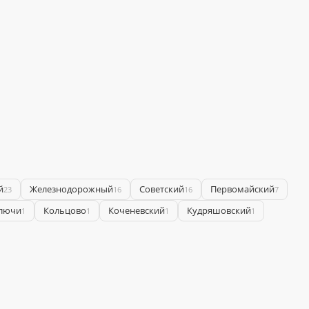
й
Железнодорожный
Советский
Первомайский
23
16
16
7
лючи
Кольцово
Коченевский
Кудряшовский
1
1
1
1