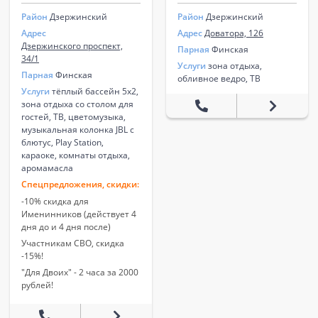
Район
Дзержинский
Район
Дзержинский
Адрес
Адрес
Доватора, 126
Дзержинского проспект,
Парная
Финская
34/1
Услуги
зона отдыха,
Парная
Финская
обливное ведро, ТВ
Услуги
тёплый бассейн 5х2,
зона отдыха со столом для
гостей, ТВ, цветомузыка,
музыкальная колонка JBL с
блютус, Play Station,
караоке, комнаты отдыха,
аромамасла
Спецпредложения, скидки:
-10% скидка для
Именинников (действует 4
дня до и 4 дня после)
Участникам СВО, скидка
-15%!
"Для Двоих" - 2 часа за 2000
рублей!