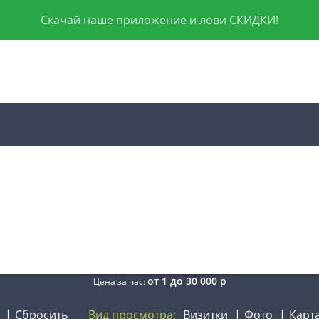
Скачай наше приложение и лови СКИДКИ!
от
1
до
30 000
р
Цена за час:
Сбросить
Вид просмотра:
Визитки
Фото
Карт