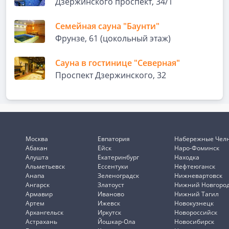
Дзержинского проспект, 34/1
Семейная сауна "Баунти"
Фрунзе, 61 (цокольный этаж)
Сауна в гостинице "Северная"
Проспект Дзержинского, 32
Москва
Евпатория
Набережные Чел
Абакан
Ейск
Наро-Фоминск
Алушта
Екатеринбург
Находка
Альметьевск
Ессентуки
Нефтеюганск
Анапа
Зеленоградск
Нижневартовск
Ангарск
Златоуст
Нижний Новгоро
Армавир
Иваново
Нижний Тагил
Артем
Ижевск
Новокузнецк
Архангельск
Иркутск
Новороссийск
Астрахань
Йошкар-Ола
Новосибирск