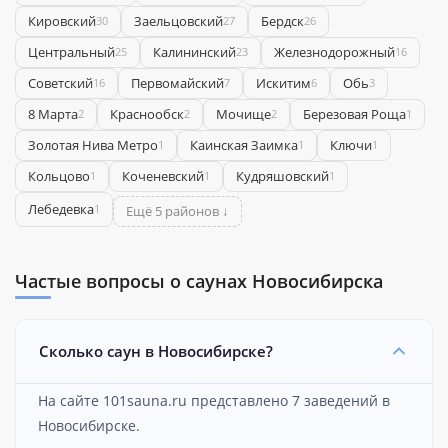
Кировский
Заельцовский
Бердск
30
27
26
Центральный
Калининский
Железнодорожный
25
23
16
Советский
Первомайский
Искитим
Обь
16
7
6
3
8 Марта
Краснообск
Мочище
Березовая Роща
2
2
2
1
Золотая Нива Метро
Каинская Заимка
Ключи
1
1
1
Кольцово
Коченевский
Кудряшовский
1
1
1
Лебедевка
1
Ещё 5 районов ↓
Частые вопросы о саунах Новосибирска
Сколько саун в Новосибирске?
На сайте 101sauna.ru представлено 7 заведений в
Новосибирске.