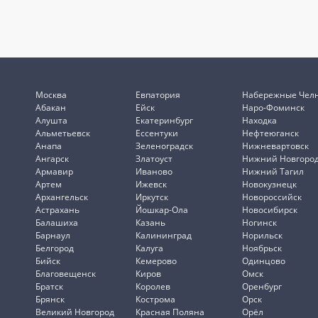
Москва
Евпатория
Набережные Чел
Абакан
Ейск
Наро-Фоминск
Алушта
Екатеринбург
Находка
Альметьевск
Ессентуки
Нефтеюганск
Анапа
Зеленоградск
Нижневартовск
Ангарск
Златоуст
Нижний Новгоро
Армавир
Иваново
Нижний Тагил
Артем
Ижевск
Новокузнецк
Архангельск
Иркутск
Новороссийск
Астрахань
Йошкар-Ола
Новосибирск
Балашиха
Казань
Ногинск
Барнаул
Калининград
Норильск
Белгород
Калуга
Ноябрьск
Бийск
Кемерово
Одинцово
Благовещенск
Киров
Омск
Братск
Королев
Оренбург
Брянск
Кострома
Орск
Великий Новгород
Красная Поляна
Орёл