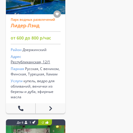
Парк водных развлечений
Лидер-Лэнд
от 600 до 800 р/час
Район
Дзержинский
Адрес
Республиканская, 12/1
Парная
Русская, С веником,
Финская, Турецкая, Хамам
Услуги
купель, ведро для
обливаний, венички из
березы и дуба, эфирные
масла
До 6
1
-2