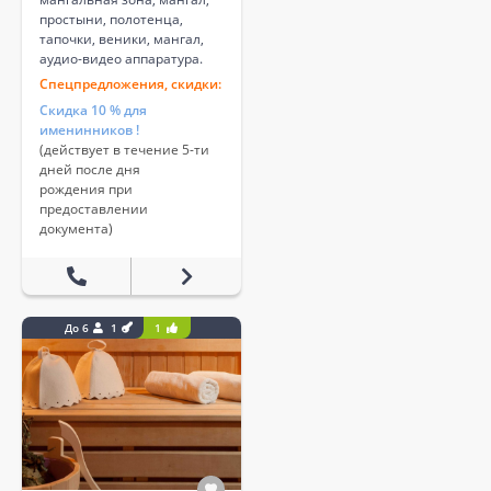
простыни, полотенца,
тапочки, веники, мангал,
аудио-видео аппаратура.
Спецпредложения, скидки:
Скидка 10 % для
именинников !
(действует в течение 5-ти
дней после дня
рождения при
предоставлении
документа)
До 6
1
1