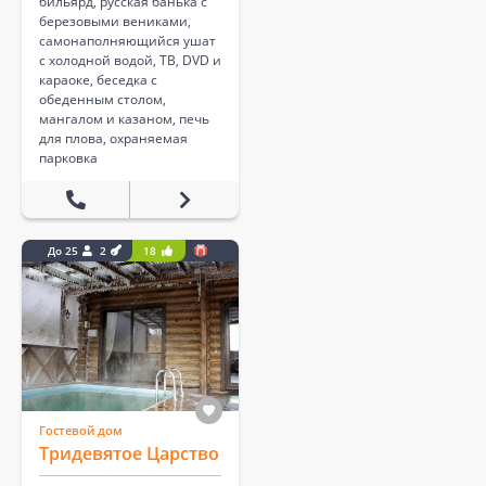
бильярд, русская банька с
березовыми вениками,
самонаполняющийся ушат
с холодной водой, ТВ, DVD и
караоке, беседка с
обеденным столом,
мангалом и казаном, печь
для плова, охраняемая
парковка
До 25
2
18
Гостевой дом
Тридевятое Царство