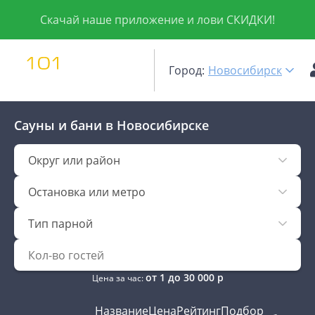
Скачай наше приложение и лови СКИДКИ!
Город:
Новосибирск
Сауны и бани
в Новосибирске
Округ или район
Остановка или метро
Тип парной
от
1
до
30 000
р
Цена за час:
Название
Цена
Рейтинг
Подбор