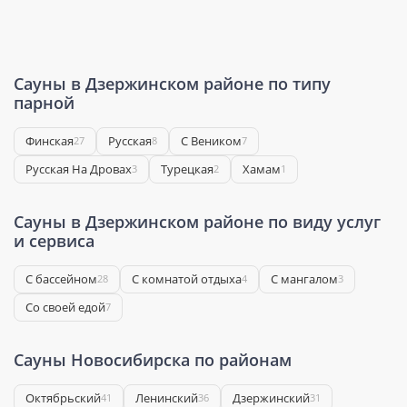
Сауны в Дзержинском районе по типу
парной
Финская
Русская
С Веником
27
8
7
Русская На Дровах
Турецкая
Хамам
3
2
1
Сауны в Дзержинском районе по виду услуг
и сервиса
С бассейном
С комнатой отдыха
С мангалом
28
4
3
Со своей едой
7
Сауны Новосибирска по районам
Октябрьский
Ленинский
Дзержинский
41
36
31