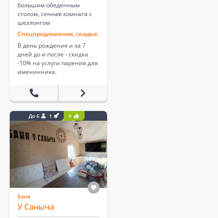
большим обеденным
столом, сенная комната с
шезлонгом
Спецпредложения, скидки:
В день рождения и за 7
дней до и после - скидка
-10% на услуги парения для
именинника.
До 6
1
0
Баня
У Саныча