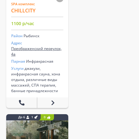
SPA комплекс
CHILLCITY
1100 р/час
Район
Рыбинск
Адрес
Преображенский переулок,
4а
Парная
Инфракрасная
Услуги
джакузи,
инфракрасная сауна, хона
отдыха, различные виды
массажей, СПА терапия,
банные принадлежности
До 6
1
0