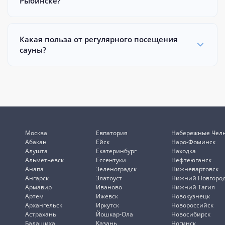
Рыбинске?
Какая польза от регулярного посещения
сауны?
Москва
Евпатория
Набережные Чел
Абакан
Ейск
Наро-Фоминск
Алушта
Екатеринбург
Находка
Альметьевск
Ессентуки
Нефтеюганск
Анапа
Зеленоградск
Нижневартовск
Ангарск
Златоуст
Нижний Новгоро
Армавир
Иваново
Нижний Тагил
Артем
Ижевск
Новокузнецк
Архангельск
Иркутск
Новороссийск
Астрахань
Йошкар-Ола
Новосибирск
Балашиха
Казань
Ногинск