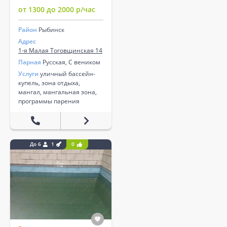
от 1300 до 2000 р/час
Район
Рыбинск
Адрес
1-я Малая Тоговщинская 14
Парная
Русская, С веником
Услуги
уличный бассейн-
купель, зона отдыха,
мангал, мангальная зона,
программы парения
До 6
1
0