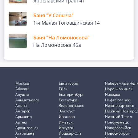
Ярославский тракт 41
Баня "У Саныча"
1-я Малая Тоговщинская 14
Баня "На Ломоносова"
На Ломоносова 45а
Москва
Евпатория
Набережные Чел
Абакан
Ейск
Наро-Фоминск
Алушта
Екатеринбург
Находка
Альметьевск
Ессентуки
Нефтеюганск
Анапа
Зеленоградск
Нижневартовск
Ангарск
Златоуст
Нижний Новгоро
Армавир
Иваново
Нижний Тагил
Артем
Ижевск
Новокузнецк
Архангельск
Иркутск
Новороссийск
Астрахань
Йошкар-Ола
Новосибирск