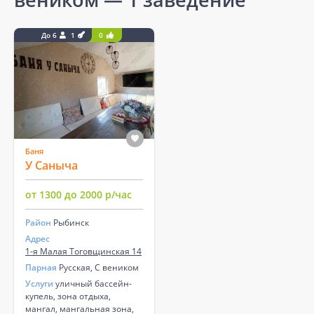
До 6
1
0
Баня
У Саныча
от 1300 до 2000 р/час
Район
Рыбинск
Адрес
1-я Малая Тоговщинская 14
Парная
Русская, С веником
Услуги
уличный бассейн-
купель, зона отдыха,
мангал, мангальная зона,