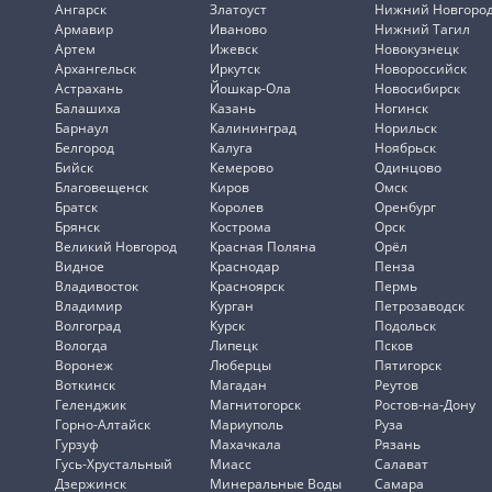
Ангарск
Златоуст
Нижний Новгоро
Армавир
Иваново
Нижний Тагил
Артем
Ижевск
Новокузнецк
Архангельск
Иркутск
Новороссийск
Астрахань
Йошкар-Ола
Новосибирск
Балашиха
Казань
Ногинск
Барнаул
Калининград
Норильск
Белгород
Калуга
Ноябрьск
Бийск
Кемерово
Одинцово
Благовещенск
Киров
Омск
Братск
Королев
Оренбург
Брянск
Кострома
Орск
Великий Новгород
Красная Поляна
Орёл
Видное
Краснодар
Пенза
Владивосток
Красноярск
Пермь
Владимир
Курган
Петрозаводск
Волгоград
Курск
Подольск
Вологда
Липецк
Псков
Воронеж
Люберцы
Пятигорск
Воткинск
Магадан
Реутов
Геленджик
Магнитогорск
Ростов-на-Дону
Горно-Алтайск
Мариуполь
Руза
Гурзуф
Махачкала
Рязань
Гусь-Хрустальный
Миасс
Салават
Дзержинск
Минеральные Воды
Самара