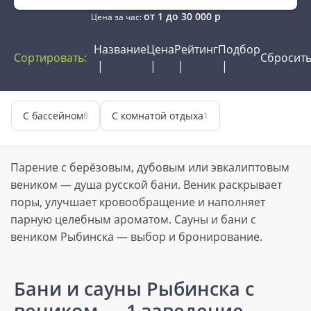
от
1
до
30 000
р
Цена за час:
Название
Цена
Рейтинг
Подбор
Сортировать:
Сбросит
С бассейном
С комнатой отдыха
8
1
Парение с берёзовым, дубовым или эвкалиптовым
веником — душа русской бани. Веник раскрывает
поры, улучшает кровообращение и наполняет
парную целебным ароматом. Сауны и бани с
веником Рыбинска — выбор и бронирование.
Бани и сауны Рыбинска с
веником
— 1 заведение