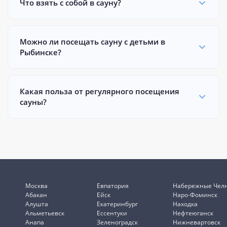
Что взять с собой в сауну?
Можно ли посещать сауну с детьми в
Рыбинске?
Какая польза от регулярного посещения
сауны?
Москва
Евпатория
Набережные Чел
Абакан
Ейск
Наро-Фоминск
Алушта
Екатеринбург
Находка
Альметьевск
Ессентуки
Нефтеюганск
Анапа
Зеленоградск
Нижневартовск