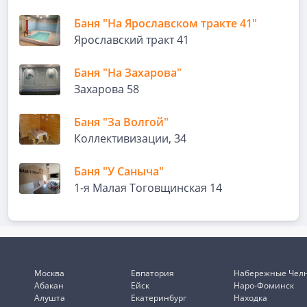
Баня "На Ярославском тракте 41"
Ярославский тракт 41
Баня "На Захарова"
Захарова 58
Баня "За Волгой"
Коллективизации, 34
Баня "У Саныча"
1-я Малая Тоговщинская 14
Москва
Евпатория
Набережные Чел
Абакан
Ейск
Наро-Фоминск
Алушта
Екатеринбург
Находка