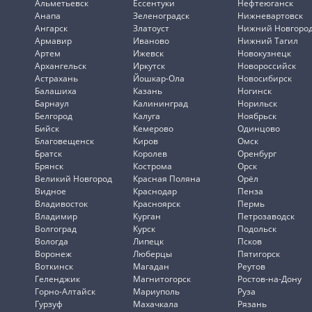
Альметьевск
Ессентуки
Нефтеюганск
Анапа
Зеленоградск
Нижневартовск
Ангарск
Златоуст
Нижний Новгоро
Армавир
Иваново
Нижний Тагил
Артем
Ижевск
Новокузнецк
Архангельск
Иркутск
Новороссийск
Астрахань
Йошкар-Ола
Новосибирск
Балашиха
Казань
Ногинск
Барнаул
Калининград
Норильск
Белгород
Калуга
Ноябрьск
Бийск
Кемерово
Одинцово
Благовещенск
Киров
Омск
Братск
Королев
Оренбург
Брянск
Кострома
Орск
Великий Новгород
Красная Поляна
Орёл
Видное
Краснодар
Пенза
Владивосток
Красноярск
Пермь
Владимир
Курган
Петрозаводск
Волгоград
Курск
Подольск
Вологда
Липецк
Псков
Воронеж
Люберцы
Пятигорск
Воткинск
Магадан
Реутов
Геленджик
Магнитогорск
Ростов-на-Дону
Горно-Алтайск
Мариуполь
Руза
Гурзуф
Махачкала
Рязань