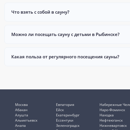
Что взять с собой в сауну?
Можно ли посещать сауну с детьми в Рыбинске?
Какая польза от регулярного посещения сауны?
Москва
Евпатория
Набережные Чел
Абакан
Ейск
Наро-Фоминск
Алушта
Екатеринбург
Находка
Альметьевск
Ессентуки
Нефтеюганск
Анапа
Зеленоградск
Нижневартовск