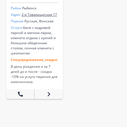
Район
Рыбинск
Адрес
2-я Товарищеская 17
Парная
Русская, Финская
Услуги
баня с кедровой
парной и мягким паром,
комната отдыха с кухней и
большим обеденным
столом, сенная комната с
шезлонгом
Спецпредложения, скидки:
В день рождения и за 7
дней до и после - скидка
-10% на услуги парения для
именинника.