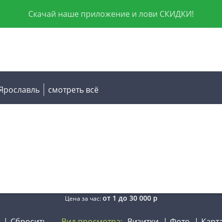
Скачай наше приложение и лови СКИДКИ!
Ярославль
смотреть всё
от
1
до
30 000
р
Цена за час:
Сбросить
Вид просмотра:
Визитки
Фото
Карт