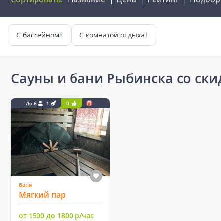
С бассейном
С комнатой отдыха
8
1
Сауны и бани Рыбинска со ск
До 6
1
0
Баня
Мягкий пар
от 1500 до 1800 р/час