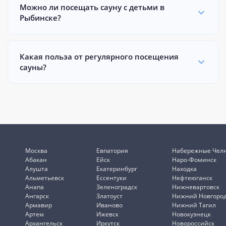
Можно ли посещать сауну с детьми в
Рыбинске?
Какая польза от регулярного посещения
сауны?
Москва
Евпатория
Набережные Чел
Абакан
Ейск
Наро-Фоминск
Алушта
Екатеринбург
Находка
Альметьевск
Ессентуки
Нефтеюганск
Анапа
Зеленоградск
Нижневартовск
Ангарск
Златоуст
Нижний Новгоро
Армавир
Иваново
Нижний Тагил
Артем
Ижевск
Новокузнецк
Архангельск
Иркутск
Новороссийск