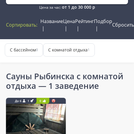
от
1
до
30 000
р
Цена за час:
Название
Цена
Рейтинг
Подбор
Сортировать:
Сбросит
С бассейном
С комнатой отдыха
8
1
Сауны Рыбинска с комнатой
отдыха
— 1 заведение
До 6
1
0