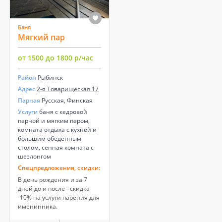
Баня
Мягкий пар
от 1500 до 1800 р/час
Район
Рыбинск
Адрес
2-я Товарищеская 17
Парная
Русская, Финская
Услуги
баня с кедровой
парной и мягким паром,
комната отдыха с кухней и
большим обеденным
столом, сенная комната с
шезлонгом
Спецпредложения, скидки:
В день рождения и за 7
дней до и после - скидка
-10% на услуги парения для
именинника.