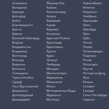
Астрахань
Йошкар-Ола
Новосибирск
Балашиха
Казань
Ногинск
Барнаул
Калининград
Норильск
Белгород
Калуга
Ноябрьск
Бийск
Кемерово
Одинцово
Благовещенск
Киров
Омск
Братск
Королев
Оренбург
Брянск
Кострома
Орск
Великий Новгород
Красная Поляна
Орёл
Видное
Краснодар
Пенза
Владивосток
Красноярск
Пермь
Владимир
Курган
Петрозаводск
Волгоград
Курск
Подольск
Вологда
Липецк
Псков
Воронеж
Люберцы
Пятигорск
Воткинск
Магадан
Реутов
Геленджик
Магнитогорск
Ростов-на-Дону
Горно-Алтайск
Мариуполь
Руза
Гурзуф
Махачкала
Рязань
Гусь-Хрустальный
Миасс
Салават
Дзержинск
Минеральные Воды
Самара
Долгопрудный
Мурманск
Санкт-Петербург
Домодедово
Мытищи
Саранск