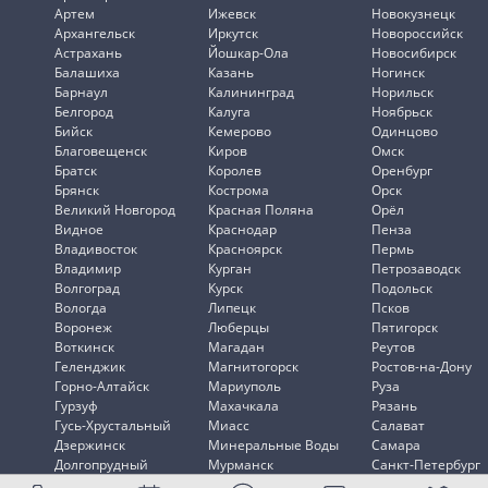
Артем
Ижевск
Новокузнецк
Архангельск
Иркутск
Новороссийск
Астрахань
Йошкар-Ола
Новосибирск
Балашиха
Казань
Ногинск
Барнаул
Калининград
Норильск
Белгород
Калуга
Ноябрьск
Бийск
Кемерово
Одинцово
Благовещенск
Киров
Омск
Братск
Королев
Оренбург
Брянск
Кострома
Орск
Великий Новгород
Красная Поляна
Орёл
Видное
Краснодар
Пенза
Владивосток
Красноярск
Пермь
Владимир
Курган
Петрозаводск
Волгоград
Курск
Подольск
Вологда
Липецк
Псков
Воронеж
Люберцы
Пятигорск
Воткинск
Магадан
Реутов
Геленджик
Магнитогорск
Ростов-на-Дону
Горно-Алтайск
Мариуполь
Руза
Гурзуф
Махачкала
Рязань
Гусь-Хрустальный
Миасс
Салават
Дзержинск
Минеральные Воды
Самара
Долгопрудный
Мурманск
Санкт-Петербург
Домодедово
Мытищи
Саранск