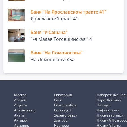
Баня "На Ярославском тракте 41"
Ярославский тракт 41
Баня "У Саныча"
1-я Малая Тоговщинская 14
Баня "На Ломоносова"
На Ломоносова 45а
Москва
Евпатория
Набережные Чел
Абакан
Ейск
Наро-Фоминск
Алушта
Екатеринбург
Находка
Альметьевск
Ессентуки
Нефтеюганск
Анапа
Зеленоградск
Нижневартовск
Ангарск
Златоуст
Нижний Новгоро
Армавир
Иваново
Нижний Тагил