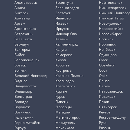
Альметьевск
Ессентуки
Нефтеюганск
Анапа
Зеленоградск
Нижневартовск
Ангарск
Златоуст
Нижний Новгоро
Армавир
Иваново
Нижний Тагил
Артем
Ижевск
Новокузнецк
Архангельск
Иркутск
Новороссийск
Астрахань
Йошкар-Ола
Новосибирск
Балашиха
Казань
Ногинск
Барнаул
Калининград
Норильск
Белгород
Калуга
Ноябрьск
Бийск
Кемерово
Одинцово
Благовещенск
Киров
Омск
Братск
Королев
Оренбург
Брянск
Кострома
Орск
Великий Новгород
Красная Поляна
Орёл
Видное
Краснодар
Пенза
Владивосток
Красноярск
Пермь
Владимир
Курган
Петрозаводск
Волгоград
Курск
Подольск
Вологда
Липецк
Псков
Воронеж
Люберцы
Пятигорск
Воткинск
Магадан
Реутов
Геленджик
Магнитогорск
Ростов-на-Дону
Горно-Алтайск
Мариуполь
Руза
Гурзуф
Махачкала
Рязань