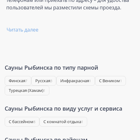
телефонам или приехать по адресу – для удобства
пользователей мы разместили схемы проезда.
Читать далее
Сауны Рыбинска по типу парной
Финская
Русская
Инфракрасная
С Веником
7
3
1
1
Турецкая (Хамам)
1
Сауны Рыбинска по виду услуг и сервиса
С бассейном
С комнатой отдыха
8
1
Сауны Рыбинска по районам