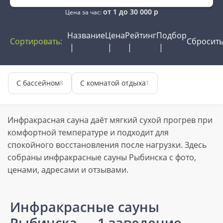
от
1
до
30 000
р
Цена за час:
Название
Цена
Рейтинг
Подбор
Сортировать:
Сбросит
С бассейном
С комнатой отдыха
8
1
Инфракрасная сауна даёт мягкий сухой прогрев при
комфортной температуре и подходит для
спокойного восстановления после нагрузки. Здесь
собраны инфракрасные сауны Рыбинска с фото,
ценами, адресами и отзывами.
Инфракрасные сауны
Рыбинска
— 1 заведение