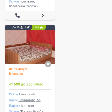
Услуги
простыни,
полотенца, тапочки
До 10
1
146
Центр досуга
Капкан
от 500 до 860 р/час
Район
Советский
Адрес
Вахтангова, 5б
Парная
Финская
Услуги
"Русская баня" с