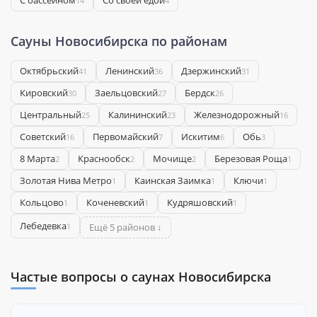
С бассейном
Со своей едой
14
4
Сауны Новосибирска по районам
Октябрьский
Ленинский
Дзержинский
41
36
31
Кировский
Заельцовский
Бердск
30
27
26
Центральный
Калининский
Железнодорожный
25
23
16
Советский
Первомайский
Искитим
Обь
16
7
6
3
8 Марта
Краснообск
Мочище
Березовая Роща
2
2
2
1
Золотая Нива Метро
Каинская Заимка
Ключи
1
1
1
Кольцово
Коченевский
Кудряшовский
1
1
1
Лебедевка
1
Ещё 5 районов ↓
Частые вопросы о саунах Новосибирска