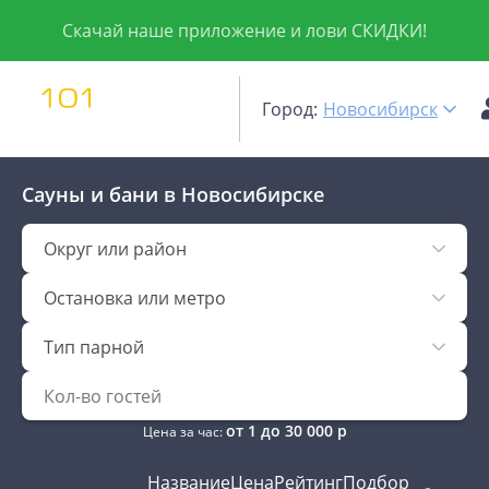
Скачай наше приложение и лови СКИДКИ!
Город:
Новосибирск
Сауны и бани
в Новосибирске
Округ или район
Остановка или метро
Тип парной
от
1
до
30 000
р
Цена за час:
Название
Цена
Рейтинг
Подбор