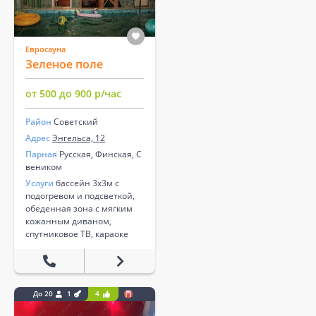
Евросауна
Зеленое поле
от 500 до 900 р/час
Район
Советский
Адрес
Энгельса, 12
Парная
Русская, Финская, С
веником
Услуги
бассейн 3х3м с
подогревом и подсветкой,
обеденная зона с мягким
кожанным диваном,
спутниковое ТВ, караоке
До 20
1
4