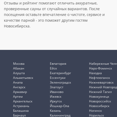
Отзывы и рейтинг помогают отличить аккуратные,
проверенные сауны от случайных вариантов. После
посещения оставьте впечатление о чистоте, сервисе и
качестве парной - это поможет другим гостям
Новосибирска.
Москва
Евпатория
Набережные Чел
Абакан
Ейск
Наро-Фоминск
Алушта
Екатеринбург
Находка
Альметьевск
Ессентуки
Нефтеюганск
Анапа
Зеленоградск
Нижневартовск
Ангарск
Златоуст
Нижний Новгоро
Армавир
Иваново
Нижний Тагил
Артем
Ижевск
Новокузнецк
Архангельск
Иркутск
Новороссийск
Астрахань
Йошкар-Ола
Новосибирск
Балашиха
Казань
Ногинск
Барнаул
Калининград
Норильск