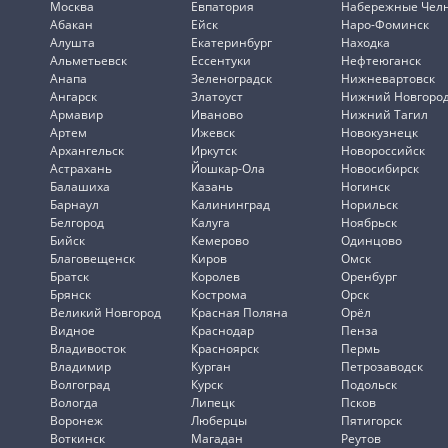
Москва
Евпатория
Набережные Чел
Абакан
Ейск
Наро-Фоминск
Алушта
Екатеринбург
Находка
Альметьевск
Ессентуки
Нефтеюганск
Анапа
Зеленоградск
Нижневартовск
Ангарск
Златоуст
Нижний Новгоро
Армавир
Иваново
Нижний Тагил
Артем
Ижевск
Новокузнецк
Архангельск
Иркутск
Новороссийск
Астрахань
Йошкар-Ола
Новосибирск
Балашиха
Казань
Ногинск
Барнаул
Калининград
Норильск
Белгород
Калуга
Ноябрьск
Бийск
Кемерово
Одинцово
Благовещенск
Киров
Омск
Братск
Королев
Оренбург
Брянск
Кострома
Орск
Великий Новгород
Красная Поляна
Орёл
Видное
Краснодар
Пенза
Владивосток
Красноярск
Пермь
Владимир
Курган
Петрозаводск
Волгоград
Курск
Подольск
Вологда
Липецк
Псков
Воронеж
Люберцы
Пятигорск
Воткинск
Магадан
Реутов