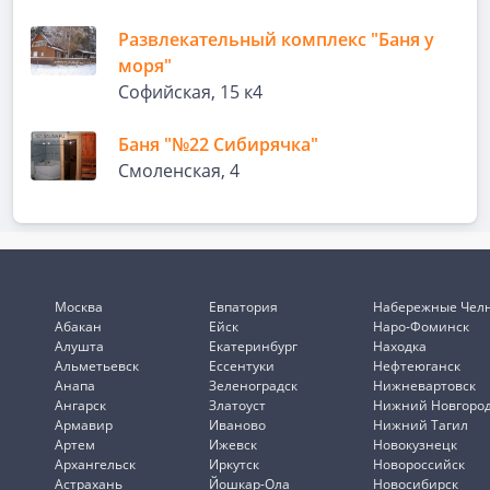
Развлекательный комплекс "Баня у
моря"
Софийская, 15 к4
Баня "№22 Сибирячка"
Смоленская, 4
Москва
Евпатория
Набережные Чел
Абакан
Ейск
Наро-Фоминск
Алушта
Екатеринбург
Находка
Альметьевск
Ессентуки
Нефтеюганск
Анапа
Зеленоградск
Нижневартовск
Ангарск
Златоуст
Нижний Новгоро
Армавир
Иваново
Нижний Тагил
Артем
Ижевск
Новокузнецк
Архангельск
Иркутск
Новороссийск
Астрахань
Йошкар-Ола
Новосибирск