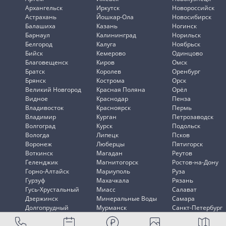
Архангельск
Иркутск
Новороссийск
Астрахань
Йошкар-Ола
Новосибирск
Балашиха
Казань
Ногинск
Барнаул
Калининград
Норильск
Белгород
Калуга
Ноябрьск
Бийск
Кемерово
Одинцово
Благовещенск
Киров
Омск
Братск
Королев
Оренбург
Брянск
Кострома
Орск
Великий Новгород
Красная Поляна
Орёл
Видное
Краснодар
Пенза
Владивосток
Красноярск
Пермь
Владимир
Курган
Петрозаводск
Волгоград
Курск
Подольск
Вологда
Липецк
Псков
Воронеж
Люберцы
Пятигорск
Воткинск
Магадан
Реутов
Геленджик
Магнитогорск
Ростов-на-Дону
Горно-Алтайск
Мариуполь
Руза
Гурзуф
Махачкала
Рязань
Гусь-Хрустальный
Миасс
Салават
Дзержинск
Минеральные Воды
Самара
Долгопрудный
Мурманск
Санкт-Петербург
Домодедово
Мытищи
Саранск