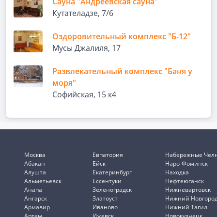
Сауна "Андреевская сауна"
Кутателадзе, 7/6
Оздоровительный комплекс "Б-12"
Мусы Джалиля, 17
Развлекательный комплекс "Баня у
моря"
Софийская, 15 к4
Москва
Евпатория
Набережные Чел
Абакан
Ейск
Наро-Фоминск
Алушта
Екатеринбург
Находка
Альметьевск
Ессентуки
Нефтеюганск
Анапа
Зеленоградск
Нижневартовск
Ангарск
Златоуст
Нижний Новгоро
Армавир
Иваново
Нижний Тагил
Артем
Ижевск
Новокузнецк