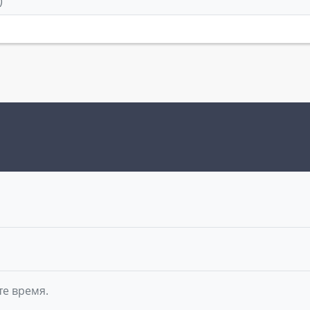
)
те время.