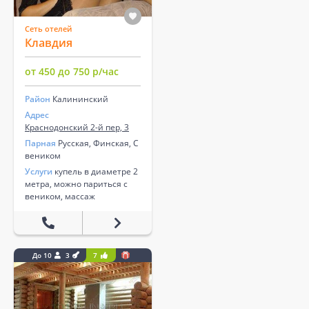
Сеть отелей
Клавдия
от 450 до 750 р/час
Район
Калининский
Адрес
Краснодонский 2-й пер, 3
Парная
Русская, Финская, С
веником
Услуги
купель в диаметре 2
метра, можно париться с
веником, массаж
До 10
3
7