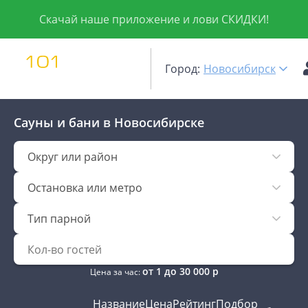
Скачай наше приложение и лови СКИДКИ!
Город:
Новосибирск
Сауны и бани
в Новосибирске
Округ или район
Остановка или метро
Тип парной
от
1
до
30 000
р
Цена за час:
Название
Цена
Рейтинг
Подбор