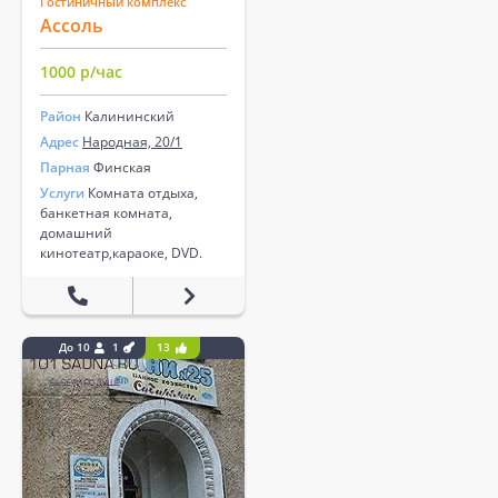
Гостиничный комплекс
Ассоль
1000 р/час
Район
Калининский
Адрес
Народная, 20/1
Парная
Финская
Услуги
Комната отдыха,
банкетная комната,
домашний
кинотеатр,караоке, DVD.
До 10
1
13