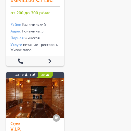
Хмельная Застава
от 200 до 300 р/час
Район
Калининский
Адрес
Тюленина, 3
Парная
Финская
Услуги
питание - ресторан.
Живое пиво.
До 10
1
30
Сауна
V.I.P.