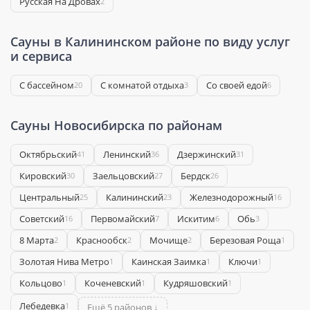
Русская На Дровах
2
Сауны в Калининском районе по виду услуг
и сервиса
С бассейном
С комнатой отдыха
Со своей едой
20
3
6
Сауны Новосибирска по районам
Октябрьский
Ленинский
Дзержинский
41
36
31
Кировский
Заельцовский
Бердск
30
27
26
Центральный
Калининский
Железнодорожный
25
23
16
Советский
Первомайский
Искитим
Обь
16
7
6
3
8 Марта
Краснообск
Мочище
Березовая Роща
2
2
2
1
Золотая Нива Метро
Каинская Заимка
Ключи
1
1
1
Кольцово
Коченевский
Кудряшовский
1
1
1
Лебедевка
1
Ещё 5 районов ↓