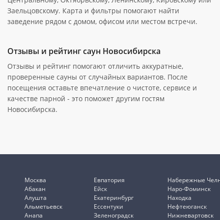
Заельцовскому. Карта и фильтры помогают найти
заведение рядом с домом, офисом или местом встречи.
Отзывы и рейтинг саун Новосибирска
Отзывы и рейтинг помогают отличить аккуратные,
проверенные сауны от случайных вариантов. После
посещения оставьте впечатление о чистоте, сервисе и
качестве парной - это поможет другим гостям
Новосибирска.
Москва
Евпатория
Набережные Чел
Абакан
Ейск
Наро-Фоминск
Алушта
Екатеринбург
Находка
Альметьевск
Ессентуки
Нефтеюганск
Анапа
Зеленоградск
Нижневартовск