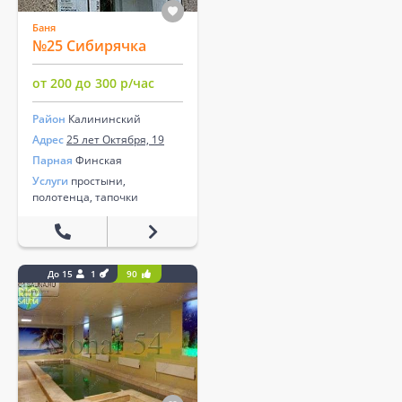
Баня
№25 Сибирячка
от 200 до 300 р/час
Район
Калининский
Адрес
25 лет Октября, 19
Парная
Финская
Услуги
простыни,
полотенца, тапочки
До 15
1
90