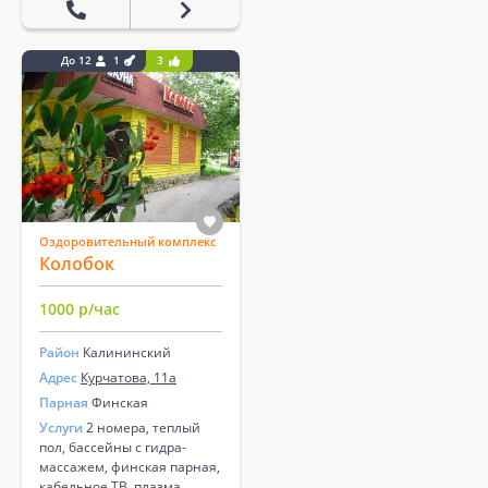
До 12
1
3
Оздоровительный комплекс
Колобок
1000 р/час
Район
Калининский
Адрес
Курчатова, 11а
Парная
Финская
Услуги
2 номера, теплый
пол, бассейны с гидра-
массажем, финская парная,
кабельное ТВ, плазма,