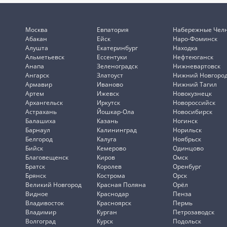
Москва
Евпатория
Набережные Чел
Абакан
Ейск
Наро-Фоминск
Алушта
Екатеринбург
Находка
Альметьевск
Ессентуки
Нефтеюганск
Анапа
Зеленоградск
Нижневартовск
Ангарск
Златоуст
Нижний Новгоро
Армавир
Иваново
Нижний Тагил
Артем
Ижевск
Новокузнецк
Архангельск
Иркутск
Новороссийск
Астрахань
Йошкар-Ола
Новосибирск
Балашиха
Казань
Ногинск
Барнаул
Калининград
Норильск
Белгород
Калуга
Ноябрьск
Бийск
Кемерово
Одинцово
Благовещенск
Киров
Омск
Братск
Королев
Оренбург
Брянск
Кострома
Орск
Великий Новгород
Красная Поляна
Орёл
Видное
Краснодар
Пенза
Владивосток
Красноярск
Пермь
Владимир
Курган
Петрозаводск
Волгоград
Курск
Подольск