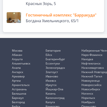
Красных Зорь, 5
Гостиничный комплекс "Барракуда"
Богдана Хмельницкого, 65/1
Москва
Евпатория
Набережные Чел
Абакан
Ейск
Наро-Фоминск
Алушта
Екатеринбург
Находка
Альметьевск
Ессентуки
Нефтеюганск
Анапа
Зеленоградск
Нижневартовск
Ангарск
Златоуст
Нижний Новгоро
Армавир
Иваново
Нижний Тагил
Артем
Ижевск
Новокузнецк
Архангельск
Иркутск
Новороссийск
Астрахань
Йошкар-Ола
Новосибирск
Балашиха
Казань
Ногинск
Барнаул
Калининград
Норильск
Белгород
Калуга
Ноябрьск
Бийск
Кемерово
Одинцово