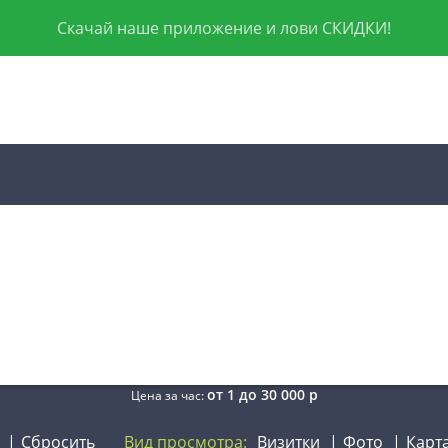
Скачай наше приложение и лови СКИДКИ!
от
1
до
30 000
р
Цена за час:
Сбросить
Вид просмотра:
Визитки
Фото
Карт