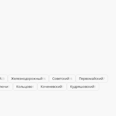
й
Железнодорожный
Советский
Первомайский
23
16
16
7
лючи
Кольцово
Коченевский
Кудряшовский
1
1
1
1