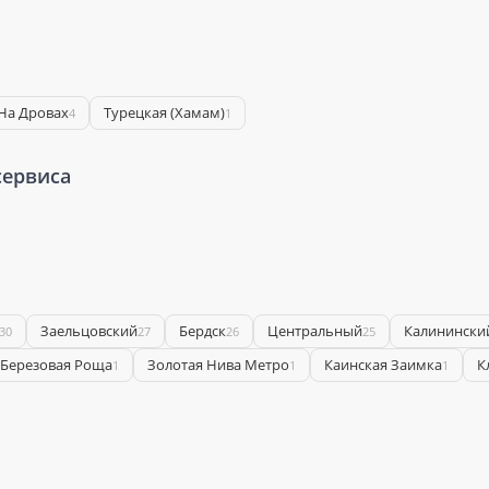
 На Дровах
Турецкая (Хамам)
4
1
сервиса
Заельцовский
Бердск
Центральный
Калинински
30
27
26
25
Березовая Роща
Золотая Нива Метро
Каинская Заимка
К
1
1
1