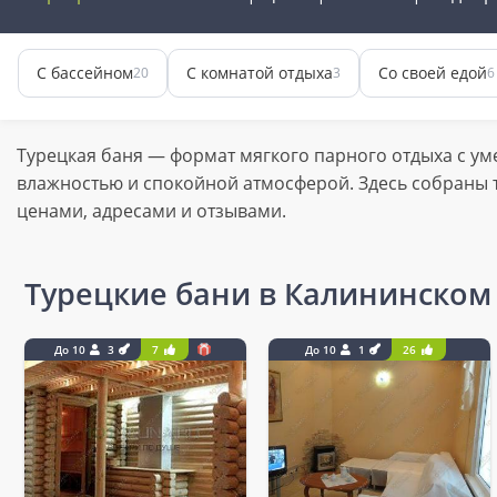
С бассейном
С комнатой отдыха
Со своей едой
20
3
6
Турецкая баня — формат мягкого парного отдыха с у
влажностью и спокойной атмосферой. Здесь собраны 
ценами, адресами и отзывами.
Турецкие бани в Калининском
До 10
3
7
До 10
1
26