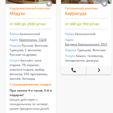
Оздоровительный комплекс
Гостиничный комплекс
Медуза
Барракуда
от 600 до 2500 р/час
от 600 до 950 р/час
Район
Калининский
Район
Калининский
Адрес
Кропоткина, 132/4
Адрес
Богдана Хмельницкого, 65/1
Парная
Русская, Финская,
Турецкая, С веником,
Парная
Турецкая, Финская
Русская на дровах
Услуги
Камин, телевизор,
Услуги
бассейн, зона
холодильник, джакузи.
отдыха, ТВ, караоке,
комната отдыха, выбор
веников, SPA-программы,
массаж, бильярд
Спецпредложения, скидки:
При заказе 4-х часов, 5-й в
подарок!
(акция действует с
понедельника по четверг,
кроме праздничных дней)