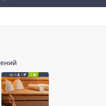
дений
До 12
1
0