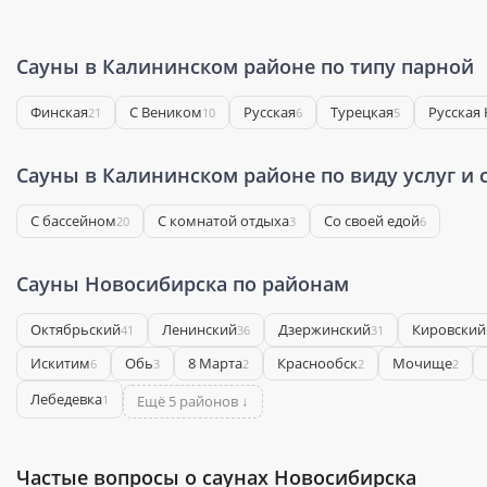
Сауны в Калининском районе по типу парной
Финская
С Веником
Русская
Турецкая
Русская
21
10
6
5
Сауны в Калининском районе по виду услуг и 
С бассейном
С комнатой отдыха
Со своей едой
20
3
6
Сауны Новосибирска по районам
Октябрьский
Ленинский
Дзержинский
Кировский
41
36
31
Искитим
Обь
8 Марта
Краснообск
Мочище
6
3
2
2
2
Лебедевка
1
Ещё 5 районов ↓
Частые вопросы о саунах Новосибирска