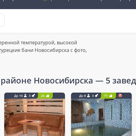
меренной температурой, высокой
турецкие бани Новосибирска с фото,
 районе Новосибирска
— 5 заве
До 10
3
26
До 8
3
71