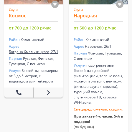
Сауна
Сауна
Космос
Народная
от 700 до 1200 р/час
от 500 до 1200 р/час
Район
Калининский
Район
Калининский
Адрес
Адрес
Народная, 26/1
Богдана Хмельницкого, 27/1
Парная
Финская, Турецкая,
Парная
Русская, Финская,
С веником
Турецкая, С веником
Услуги
подогреваемые
Услуги
Бассейны, размером
бассейны с двойной
от 3 до 5 метров, с
фильтрацией, тёплые полы,
водопадом или гейзером
можно париться с веником,
финская сауна (парилка),
турецкий хамам,
спутниковое ТВ, караоке,
WI-FI зона,
Спецпредложения, скидки:
При заказе 4-х часов, 5-й в
подарок!
(по будням)