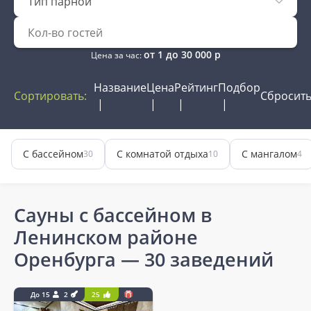
Тип парной
от
1
до
30 000
р
Цена за час:
Название
Цена
Рейтинг
Подбор
Сортировать:
Сбросит
С бассейном
С комнатой отдыха
С мангалом
30
10
4
Сауны с бассейном в
Ленинском районе
Оренбурга
— 30 заведений
До 15
2
25