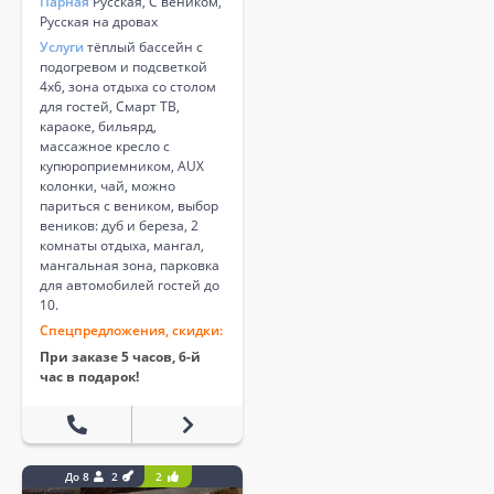
Парная
Русская, С веником,
Русская на дровах
Услуги
тёплый бассейн с
подогревом и подсветкой
4х6, зона отдыха со столом
для гостей, Смарт ТВ,
караоке, бильярд,
массажное кресло с
купюроприемником, AUX
колонки, чай, можно
париться с веником, выбор
веников: дуб и береза, 2
комнаты отдыха, мангал,
мангальная зона, парковка
для автомобилей гостей до
10.
Спецпредложения, скидки:
При заказе 5 часов, 6-й
час в подарок!
До 8
2
2