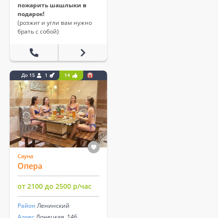
пожарить шашлыки в
подарок!
(розжиг и угли вам нужно
брать с собой)
До 15
1
14
Сауна
Опера
от 2100 до 2500 р/час
Район
Ленинский
Адрес
Донецкая, 146