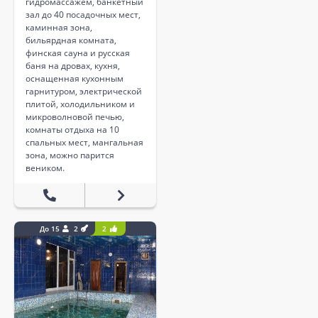
гидромассажем, банкетный
зал до 40 посадочных мест,
каминная зона,
бильярдная комната,
финская сауна и русская
баня на дровах, кухня,
оснащенная кухонным
гарнитуром, электрической
плитой, холодильником и
микроволновой печью,
комнаты отдыха на 10
спальных мест, мангальная
зона, можно парится
веником.
До 15
2
2