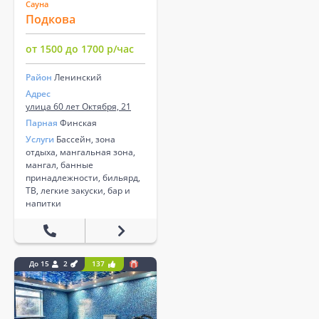
Сауна
Подкова
от 1500 до 1700 р/час
Район
Ленинский
Адрес
улица 60 лет Октября, 21
Парная
Финская
Услуги
Бассейн, зона
отдыха, мангальная зона,
мангал, банные
принадлежности, бильярд,
ТВ, легкие закуски, бар и
напитки
До 15
2
137