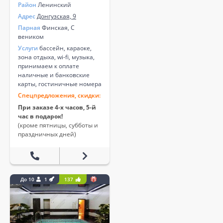
Район
Ленинский
Адрес
Донгузская, 9
Парная
Финская, С
веником
Услуги
бассейн, караоке,
зона отдыха, wi-fi, музыка,
принимаем к оплате
наличные и банковские
карты, гостиничные номера
Спецпредложения, скидки:
При заказе 4-х часов, 5-й
час в подарок!
(кроме пятницы, субботы и
праздничных дней)
До 10
1
137