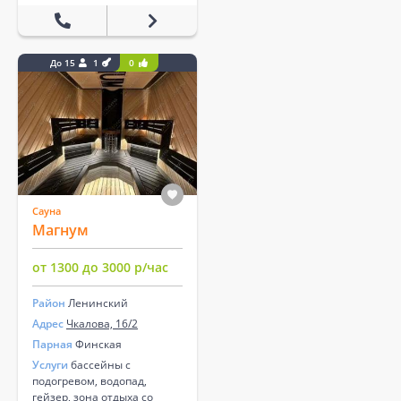
До 15
1
0
Сауна
Магнум
от 1300 до 3000 р/час
Район
Ленинский
Адрес
Чкалова, 16/2
Парная
Финская
Услуги
бассейны с
подогревом, водопад,
гейзер, зона отдыха со