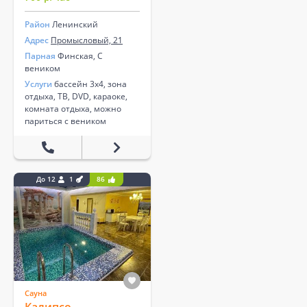
Район
Ленинский
Адрес
Промысловый, 21
Парная
Финская, С
веником
Услуги
бассейн 3х4, зона
отдыха, ТВ, DVD, караоке,
комната отдыха, можно
париться с веником
До 12
1
86
Сауна
Калипсо