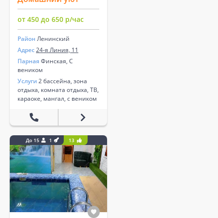
от 450 до 650 р/час
Район
Ленинский
Адрес
24-я Линия, 11
Парная
Финская, С
веником
Услуги
2 бассейна, зона
отдыха, комната отдыха, ТВ,
караоке, мангал, с веником
До 15
1
13