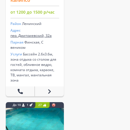
от 1200 до 1500 р/час
Район
Ленинский
Адрес
пер. Дмитриевский, 32а
Парная
Финская, С
веником
Услуги
Бассейн 2.6х3.6м,
зона отдыха со столом для
гостей, обливное ведро,
комната отдыха, караоке,
ТВ, мангал, мангальная
зона
До 10
1
27