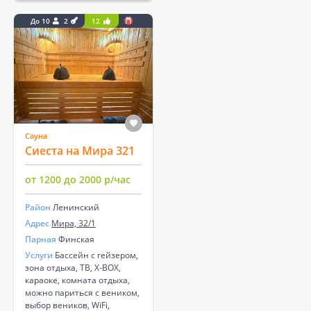
До 10
2
12
Сауна
Сиеста на Мира 321
от 1200 до 2000 р/час
Район
Ленинский
Адрес
Мира, 32/1
Парная
Финская
Услуги
Бассейн с гейзером,
зона отдыха, ТВ, X-BOX,
караоке, комната отдыха,
можно париться с веником,
выбор веников, WiFi,