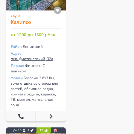
Сауна
Калипсо
от 1200 до 1500 р/час
Район
Ленинский
Адрес
пер. Дмитриевский, 32а
Парная
Финская, С
веником
Услуги
Бассейн 2.6х3.6м,
зона отдыха со столом для
гостей, обливное ведро,
комната отдыха, караоке,
ТВ, мангал, мангальная
зона
До 10
2
12