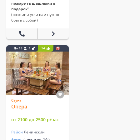
пожарить шашлыки в
подарок!
(розжиг и угли вам нужно
брать с собой)
До 15
1
14
Сауна
Опера
от 2100 до 2500 р/час
Район
Ленинский
Адрес
Донецкая, 146