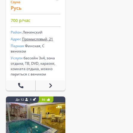
Сауна
Русь
700 р/час
Район
Ленинский
Адрес
Промысловый, 21
Парная
Финская, С
веником
Услуги
бассейн 3х4, зона
отдыха, ТВ, DVD, караоке,
комната отдыха, можно
париться с веником
До 12
1
86