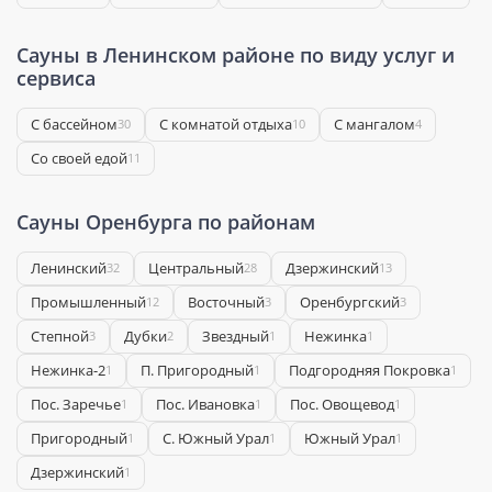
Сауны в Ленинском районе по виду услуг и
сервиса
С бассейном
С комнатой отдыха
С мангалом
30
10
4
Со своей едой
11
Сауны Оренбурга по районам
Ленинский
Центральный
Дзержинский
32
28
13
Промышленный
Восточный
Оренбургский
12
3
3
Степной
Дубки
Звездный
Нежинка
3
2
1
1
Нежинка-2
П. Пригородный
Подгородняя Покровка
1
1
1
Пос. Заречье
Пос. Ивановка
Пос. Овощевод
1
1
1
Пригородный
С. Южный Урал
Южный Урал
1
1
1
​Дзержинский
1