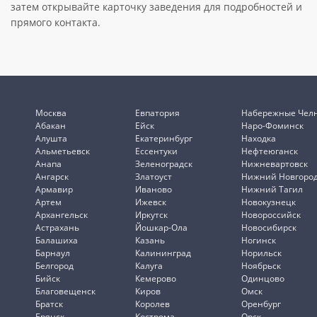
затем открывайте карточку заведения для подробностей и
прямого контакта.
Москва
Евпатория
Набережные Чел
Абакан
Ейск
Наро-Фоминск
Алушта
Екатеринбург
Находка
Альметьевск
Ессентуки
Нефтеюганск
Анапа
Зеленоградск
Нижневартовск
Ангарск
Златоуст
Нижний Новгоро
Армавир
Иваново
Нижний Тагил
Артем
Ижевск
Новокузнецк
Архангельск
Иркутск
Новороссийск
Астрахань
Йошкар-Ола
Новосибирск
Балашиха
Казань
Ногинск
Барнаул
Калининград
Норильск
Белгород
Калуга
Ноябрьск
Бийск
Кемерово
Одинцово
Благовещенск
Киров
Омск
Братск
Королев
Оренбург
Брянск
Кострома
Орск