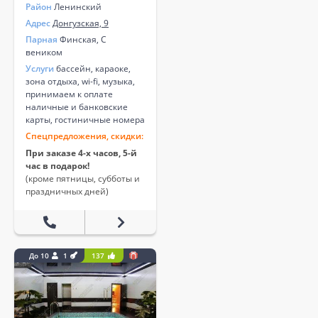
Район
Ленинский
Адрес
Донгузская, 9
Парная
Финская, С
веником
Услуги
бассейн, караоке,
зона отдыха, wi-fi, музыка,
принимаем к оплате
наличные и банковские
карты, гостиничные номера
Спецпредложения, скидки:
При заказе 4-х часов, 5-й
час в подарок!
(кроме пятницы, субботы и
праздничных дней)
До 10
1
137