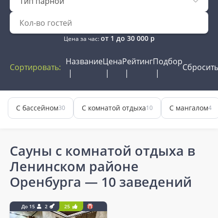
Тип парной
от
1
до
30 000
р
Цена за час:
Название
Цена
Рейтинг
Подбор
Сортировать:
Сбросит
С бассейном
С комнатой отдыха
С мангалом
30
10
4
Сауны с комнатой отдыха в
Ленинском районе
Оренбурга
— 10 заведений
До 15
2
25