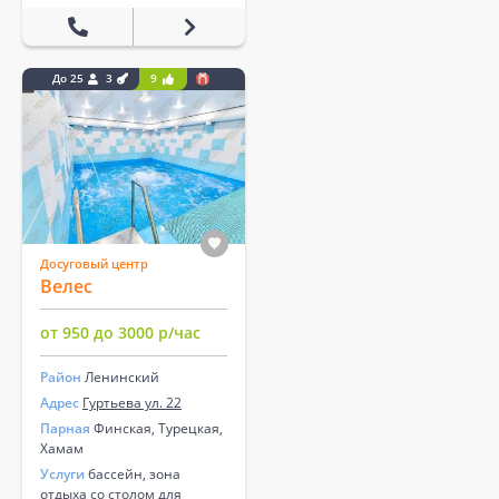
До 25
3
9
Досуговый центр
Велес
от 950 до 3000 р/час
Район
Ленинский
Адрес
Гуртьева ул. 22
Парная
Финская, Турецкая,
Хамам
Услуги
бассейн, зона
отдыха со столом для