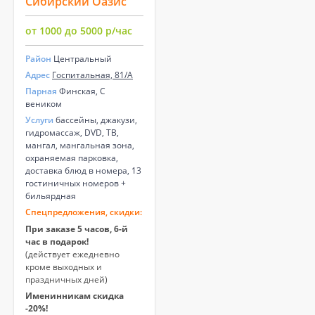
Сибирский Оазис
от 1000 до 5000 р/час
Район
Центральный
Адрес
Госпитальная, 81/А
Парная
Финская, С
веником
Услуги
бассейны, джакузи,
гидромассаж, DVD, ТВ,
мангал, мангальная зона,
охраняемая парковка,
доставка блюд в номера, 13
гостиничных номеров +
бильярдная
Спецпредложения, скидки:
При заказе 5 часов, 6-й
час в подарок!
(действует ежедневно
кроме выходных и
праздничных дней)
Именинникам скидка
-20%!