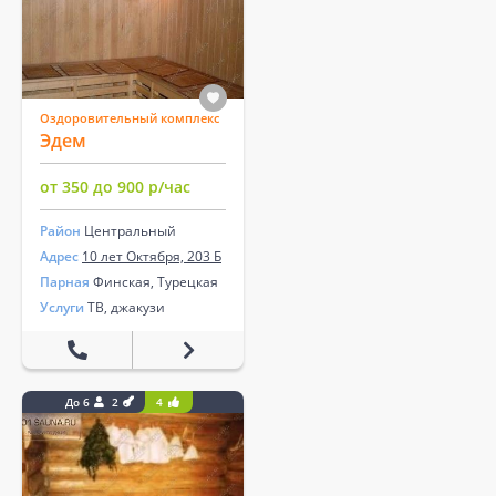
Оздоровительный комплекс
Эдем
от 350 до 900 р/час
Район
Центральный
Адрес
10 лет Октября, 203 Б
Парная
Финская, Турецкая
Услуги
ТВ, джакузи
До 6
2
4