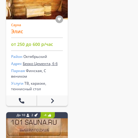
Сауна
Элис
от 250 до 600 р/час
Район
Октябрьский
Адрес
Берко Цемента, 6 б
Парная
Финская, С
веником
Услуги
ТВ, караоке,
теннисный стол
До 10
2
-4