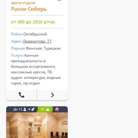
Центр отдыха
Ралли Сибирь
от 480 до 2820 р/час
Район
Октябрьский
Адрес
Лермонтова, 77
Парная
Финская, Турецкая
Услуги
банные
принадлежности в
большом ассортименте,
массажные кресла, ТВ,
аудио- аппаратура, водные
горки, vip отдых
До 12
4
42