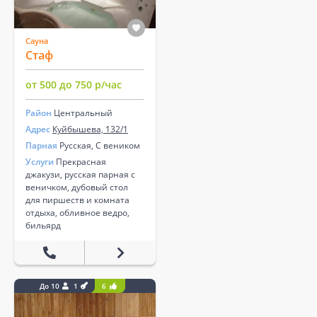
Сауна
Стаф
от 500 до 750 р/час
Район
Центральный
Адрес
Куйбышева, 132/1
Парная
Русская, С веником
Услуги
Прекрасная
джакузи, русская парная с
веничком, дубовый стол
для пиршеств и комната
отдыха, обливное ведро,
бильярд
До 10
1
6