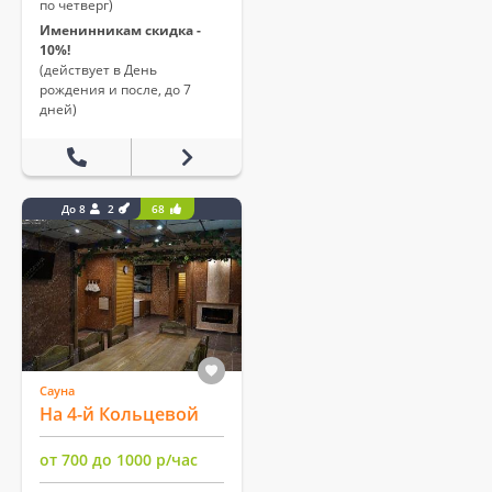
по четверг)
Именинникам скидка -
10%!
(действует в День
рождения и после, до 7
дней)
До 8
2
68
Сауна
На 4-й Кольцевой
от 700 до 1000 р/час