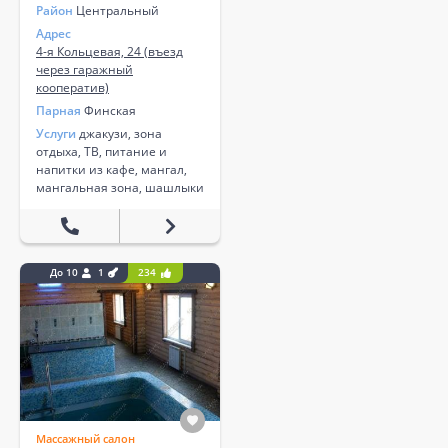
Район
Центральный
Адрес
4-я Кольцевая, 24 (въезд
через гаражный
кооператив)
Парная
Финская
Услуги
джакузи, зона
отдыха, ТВ, питание и
напитки из кафе, мангал,
мангальная зона, шашлыки
До 10
1
234
Массажный салон