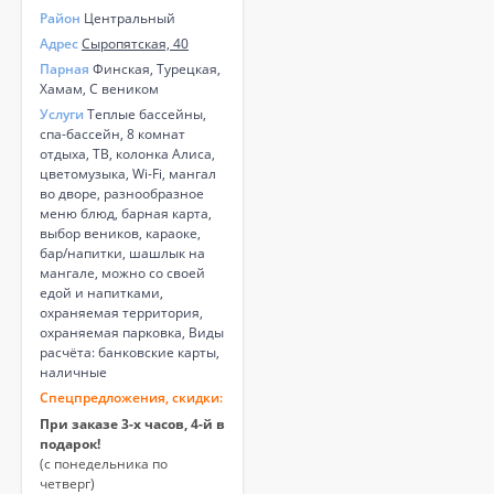
Район
Центральный
Адрес
Сыропятская, 40
Парная
Финская, Турецкая,
Хамам, С веником
Услуги
Теплые бассейны,
спа-бассейн, 8 комнат
отдыха, ТВ, колонка Алиса,
цветомузыка, Wi-Fi, мангал
во дворе, разнообразное
меню блюд, барная карта,
выбор веников, караоке,
бар/напитки, шашлык на
мангале, можно со своей
едой и напитками,
охраняемая территория,
охраняемая парковка, Виды
расчёта: банковские карты,
наличные
Спецпредложения, скидки:
При заказе 3-х часов, 4-й в
подарок!
(с понедельника по
четверг)