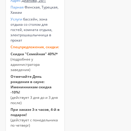
Адрес
Дианова, 26/1
Парная
Финская, Турецкая,
Хамам
Услуги
бассейн, зона
отдыха со столом для
гостей, комната отдыха,
электрошашлычница в
прокат
Спецпредложения, скидки:
Скидка "Семейная" 40%!*
(подробнее у
администратора
заведения)
Отмечайте День
рождения в сауне:
Именинникам скидка
-10%!
(действует 3 дня до и 3 дня
после)
При заказе 3-х часов, 4-й в
подарок!
(действует с понедельника
по четверг)