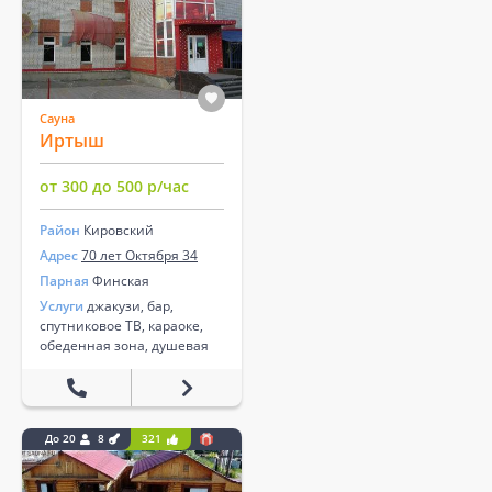
Сауна
Иртыш
от 300 до 500 р/час
Район
Кировский
Адрес
70 лет Октября 34
Парная
Финская
Услуги
джакузи, бар,
спутниковое ТВ, караоке,
обеденная зона, душевая
До 20
8
321