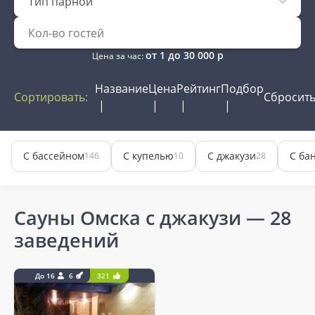
Тип парной
от
1
до
30 000
р
Цена за час:
Название
Цена
Рейтинг
Подбор
Сортировать:
Сбросит
С бассейном
С купелью
С джакузи
С ба
146
10
28
Сауны Омска с джакузи
— 28
заведений
До 16
6
321