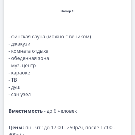
Номер 1:
- финская сауна (можно с веником)
- джакузи
- комната отдыха
- обеденная зона
- муз. центр
- караоке
- ТВ
- душ
- сан узел
Вместимость
- до 6 человек
Цены:
пн.- чт.: до 17:00 - 250р/ч, после 17:00 -
400р/ч