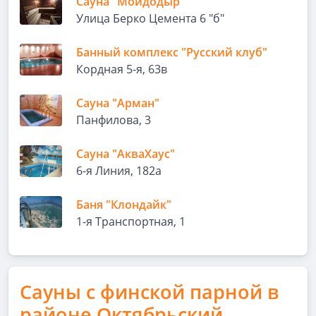
Сауна "Мойдодыр"
Улица Берко Цемента 6 "б"
Банный комплекс "Русский клуб"
Кордная 5-я, 63в
Сауна "Арман"
Панфилова, 3
Сауна "АкваХаус"
6-я Линия, 182а
Баня "Клондайк"
1-я Транспортная, 1
Сауны с финской парной в
районе Октябрьский