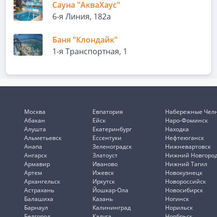
Сауна "АкваХаус"
6-я Линия, 182а
Баня "Клондайк"
1-я Транспортная, 1
Москва
Евпатория
Набережные Чел
Абакан
Ейск
Наро-Фоминск
Алушта
Екатеринбург
Находка
Альметьевск
Ессентуки
Нефтеюганск
Анапа
Зеленоградск
Нижневартовск
Ангарск
Златоуст
Нижний Новгоро
Армавир
Иваново
Нижний Тагил
Артем
Ижевск
Новокузнецк
Архангельск
Иркутск
Новороссийск
Астрахань
Йошкар-Ола
Новосибирск
Балашиха
Казань
Ногинск
Барнаул
Калининград
Норильск
Белгород
Калуга
Ноябрьск