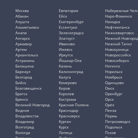
Москва
Евпатория
Набережные Чел
Абакан
Ейск
Наро-Фоминск
Алушта
Екатеринбург
Находка
Альметьевск
Ессентуки
Нефтеюганск
Анапа
Зеленоградск
Нижневартовск
Ангарск
Златоуст
Нижний Новгоро
Армавир
Иваново
Нижний Тагил
Артем
Ижевск
Новокузнецк
Архангельск
Иркутск
Новороссийск
Астрахань
Йошкар-Ола
Новосибирск
Балашиха
Казань
Ногинск
Барнаул
Калининград
Норильск
Белгород
Калуга
Ноябрьск
Бийск
Кемерово
Одинцово
Благовещенск
Киров
Омск
Братск
Королев
Оренбург
Брянск
Кострома
Орск
Великий Новгород
Красная Поляна
Орёл
Видное
Краснодар
Пенза
Владивосток
Красноярск
Пермь
Владимир
Курган
Петрозаводск
Волгоград
Курск
Подольск
Вологда
Липецк
Псков