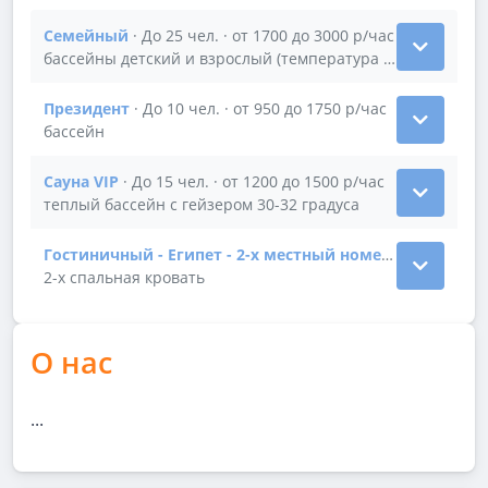
Семейный
· До 25 чел. · от 1700 до 3000 р/час
Показать подробности зала Семейный
бассейны детский и взрослый (температура 32 градуса)
Президент
· До 10 чел. · от 950 до 1750 р/час
Показать подробности зала Президент
бассейн
Cауна VIP
· До 15 чел. · от 1200 до 1500 р/час
Показать подробности зала Cауна VIP
теплый бассейн с гейзером 30-32 градуса
Гостиничный - Египет - 2-х местный номер
· До 2 чел. ·
Показать подробности зала Гостиничный - Египет -
2-х спальная кровать
О нас
...