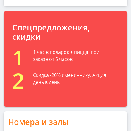
Спецпредложения,
скидки
1
1 час в подарок + пицца, при
заказе от 5 часов
2
Скидка -20% имениннику. Акция
день в день
Номера и залы