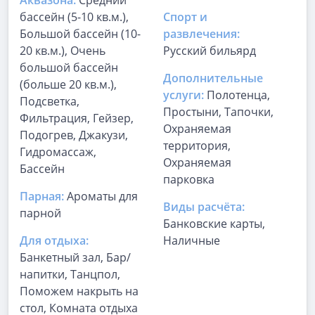
Аквазона:
Средний
бассейн (5-10 кв.м.),
Спорт и
Большой бассейн (10-
развлечения:
20 кв.м.), Очень
Русский бильярд
большой бассейн
Дополнительные
(больше 20 кв.м.),
услуги:
Полотенца,
Подсветка,
Простыни, Тапочки,
Фильтрация, Гейзер,
Охраняемая
Подогрев, Джакузи,
территория,
Гидромассаж,
Охраняемая
Бассейн
парковка
Парная:
Ароматы для
Виды расчёта:
парной
Банковские карты,
Для отдыха:
Наличные
Банкетный зал, Бар/
напитки, Танцпол,
Поможем накрыть на
стол, Комната отдыха