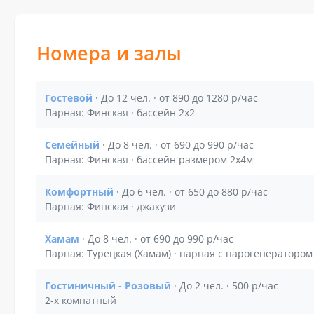
Номера и залы
Гостевой
· До 12 чел. · от 890 до 1280 р/час
Показать подробности зала Гостевой
Парная: Финская · бассейн 2х2
Семейный
· До 8 чел. · от 690 до 990 р/час
Показать подробности зала Семейный
Парная: Финская · бассейн размером 2х4м
Комфортный
· До 6 чел. · от 650 до 880 р/час
Показать подробности зала Комфортный
Парная: Финская · джакузи
Хамам
· До 8 чел. · от 690 до 990 р/час
Показать подробности зала Хамам
Парная: Турецкая (Хамам) · парная с парогенератором
Гостиничный - Розовый
· До 2 чел. · 500 р/час
Показать подробности зала Гостиничный - Розо
2-х комнатный