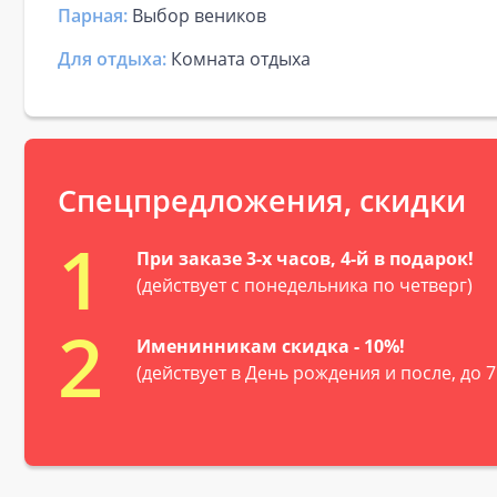
Парная:
Выбор веников
Для отдыха:
Комната отдыха
Спецпредложения, скидки
1
При заказе 3-х часов, 4-й в подарок!
(действует с понедельника по четверг)
2
Именинникам скидка - 10%!
(действует в День рождения и после, до 7